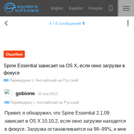
English
Español
Français
Navigation
Esoteric Software
4
/
4
сообщений
Spine
ГЛАВНАЯ
Возможности
БЛОГ
Примеры
Ошибки
ФОРУМ
Среды
Spine Essential зависает на OS X, если окно загрузки в
фокусе
Обучение
КОНТАКТЫ
Переведено с
Английский
на
Русский
Справка
gobione
30 янв 2015
Попробовать
Переведено с
Английский
на
Русский
Купить
Привет, я обнаружил, что Spine Essential 2.1.09
зависает в OS X 10.10.2, если окно загрузки находится
в фокусе. Загрузка останавливается на 98–99%, и мне