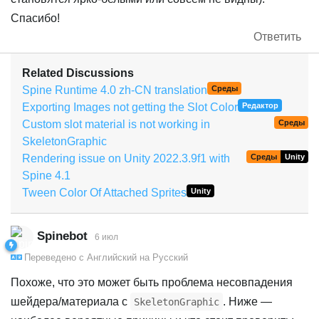
Спасибо!
Ответить
Related Discussions
Spine Runtime 4.0 zh-CN translation
Среды
Exporting Images not getting the Slot Color
Редактор
Custom slot material is not working in
Среды
SkeletonGraphic
Rendering issue on Unity 2022.3.9f1 with
Среды
Unity
Spine 4.1
Tween Color Of Attached Sprites
Unity
Spinebot
6 июл
Переведено с
Английский
на
Русский
Похоже, что это может быть проблема несовпадения
шейдера/материала с
. Ниже —
SkeletonGraphic