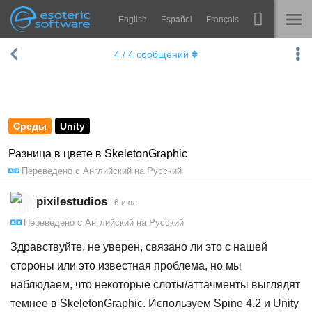
English
Español
Français
Navigation
Esoteric Software
4
/
4
сообщений
Spine
ГЛАВНАЯ
Возможности
БЛОГ
Примеры
Среды
Unity
ФОРУМ
Среды
Разница в цвете в SkeletonGraphic
Переведено с
Английский
на
Русский
Обучение
КОНТАКТЫ
Справка
pixilestudios
6 июл
Переведено с
Английский
на
Русский
Попробовать
Здравствуйте, не уверен, связано ли это с нашей
Купить
стороны или это известная проблема, но мы
наблюдаем, что некоторые слоты/аттачменты выглядят
темнее в SkeletonGraphic. Используем Spine 4.2 и Unity