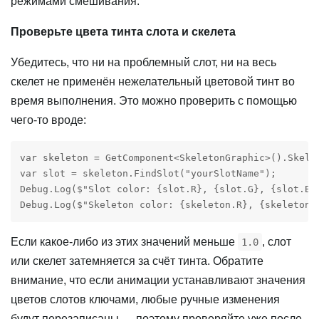
режимами смешивания.
Проверьте цвета тинта слота и скелета
Убедитесь, что ни на проблемный слот, ни на весь
скелет не применён нежелательный цветовой тинт во
время выполнения. Это можно проверить с помощью
чего‑то вроде:
var skeleton = GetComponent<SkeletonGraphic>().Skelet
var slot = skeleton.FindSlot("yourSlotName");

Debug.Log($"Slot color: {slot.R}, {slot.G}, {slot.B},
Debug.Log($"Skeleton color: {skeleton.R}, {skeleton.
Если какое‑либо из этих значений меньше
, слот
1.0
или скелет затемняется за счёт тинта. Обратите
внимание, что если анимации устанавливают значения
цветов слотов ключами, любые ручные изменения
будут перезаписаны — поэтому проверяйте уже после