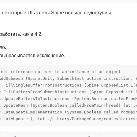
3, некоторые UI-ассеты Spine больше недоступны.
ботать, как в 4.2.
ло.
выбрасывается исключение.
ject reference not set to an instance of an object

AddSubmesh (Spine.Unity.SubmeshInstruction instruction, 
c.FillSingleBufferFromInstructions (Spine.ExposedList`1[
c.FillBuffersFromSubmeshInstructions (Spine.ExposedList`
c.UpdateBuffersToInstructions (System.Boolean calledFrom
c.UpdateMesh (System.Boolean calledFromMainThread) (at ./
c.LateUpdateImplementation (System.Boolean calledFromMai
c.LateUpdate () (at ./Library/PackageCache/com.esoterics