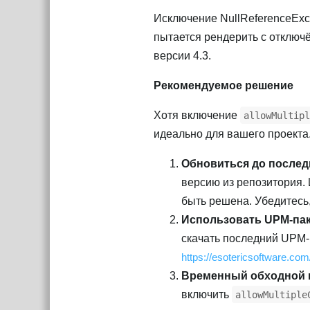
Исключение NullReferenceExc
пытается рендерить с отклю
версии 4.3.
Рекомендуемое решение
Хотя включение
allowMultipl
идеально для вашего проекта
Обновиться до последн
версию из репозитория.
быть решена. Убедитесь,
Использовать UPM‑пак
скачать последний UPM‑па
https://esotericsoftware.co
Временный обходной 
включить
allowMultiple