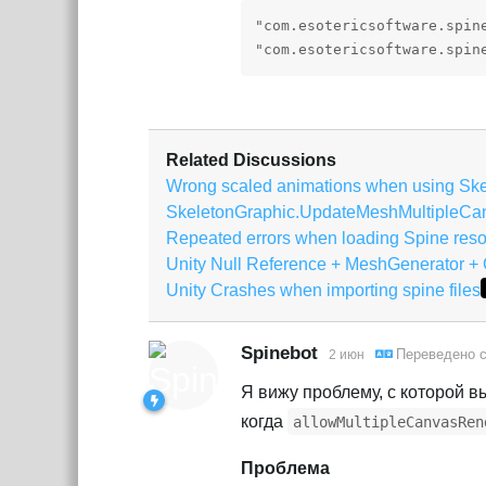
"com.esotericsoftware.spin
"com.esotericsoftware.spin
Related Discussions
Wrong scaled animations when using Sk
SkeletonGraphic.UpdateMeshMultipleCa
Repeated errors when loading Spine reso
Unity Null Reference + MeshGenerator + 
Unity Crashes when importing spine files
Spinebot
Переведено 
2 июн
Я вижу проблему, с которой вы
когда
allowMultipleCanvasRen
Проблема