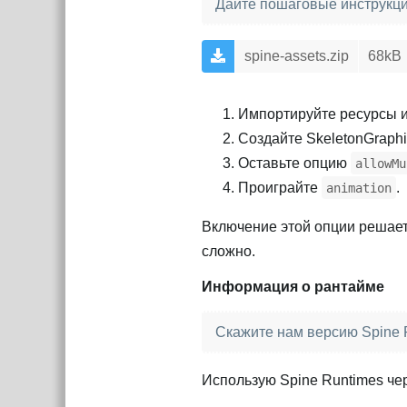
Дайте пошаговые инструкци
spine-assets.zip
68kB
Импортируйте ресурсы и
Создайте SkeletonGraphi
Оставьте опцию
allowMu
Проиграйте
.
animation
Включение этой опции решает 
сложно.
Информация о рантайме
Скажите нам версию Spine 
Использую Spine Runtimes че