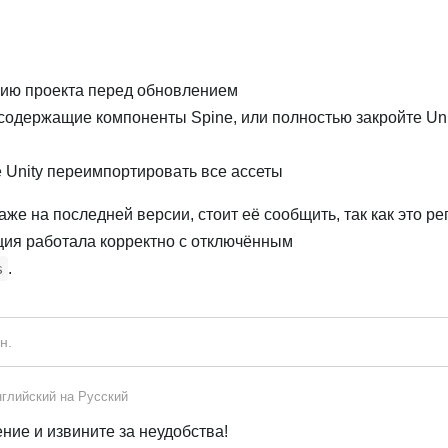
пию проекта перед обновлением
содержащие компоненты Spine, или полностью закройте Uni
 Unity переимпортировать все ассеты
же на последней версии, стоит её сообщить, так как это ре
кция работала корректно с отключённым
.
s
юн
.
глийский
на
Русский
ие и извините за неудобства!