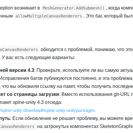
eption возникает в
, когда ком
MeshGenerator.AddSubmesh()
чённым
. Это баг, который бы
allowMultipleCanvasRenderers
обходится с проблемой, понимаю, что это
eCanvasRenderers
. У вас есть следующие варианты:
ей версии 4.3
: Проверьте, используете ли вы самую акту
 Исправления багов публикуются постоянно, и эта проблема
 что вы обновили ссылку на пакет, чтобы получить последн
ет со страницы загрузки
: Вместо использования git‑URL 
кет spine-unity 4.3 отсюда:
m/spine-unity-download#spine-unity-unitypackages
путь
: Если обновление не решает проблему, вы можете вр
на затронутых компонентах SkeletonGraphi
CanvasRenderers