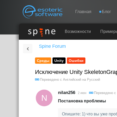
Navigation
Esoteric Software
Главная
Блог
ГЛАВНАЯ
Возможности
Пример
Spine Forum
БЛОГ
Среды
Unity
Ошибки
ФОРУМ
Исключение Unity SkeletonGra
КОНТАКТЫ
Переведено с
Английский
на
Русский
nilan256
Переведено с
2 июн
N
Постановка проблемы
Опишите: 1) что вы уже пр