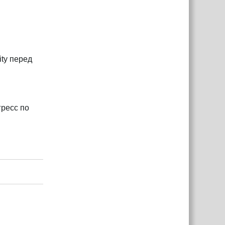
ty перед
гресс по
Ответить