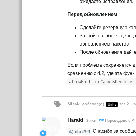
ожидаете исправления.
Перед обновлением
Сделайте резервную ко
Закройте любые сцены, 
обновлением пакетов
После обновления дайте
Если проблема сохраняется да
сравнению с 4.2, где эта фун
allowMultipleCanvasRenderer
Misaki
добавил(а)
тег
2 и
Unity
Harald
Переведено с
Ан
2 июн
Спасибо за сообщен
@nilan256