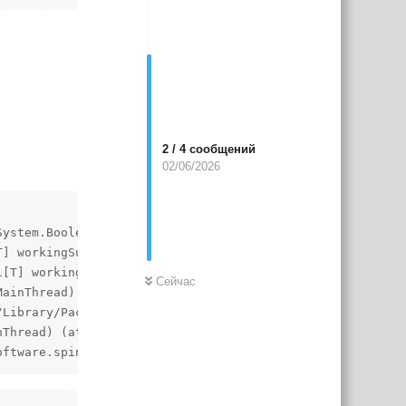
2
/
4
сообщений
02/06/2026
System.Boolean updateTriangles) (at ./Library/PackageCach
T] workingSubmeshInstructions, Spine.Unity.MeshRendererBu
1[T] workingSubmeshInstructions, Spine.Unity.MeshRenderer
Сейчас
MainThread) (at ./Library/PackageCache/com.esotericsoftwa
Library/PackageCache/com.esotericsoftware.spine.spine-un
nThread) (at ./Library/PackageCache/com.esotericsoftware.
oftware.spine.spine-unity@29e87186b6/Runtime/spine-unity