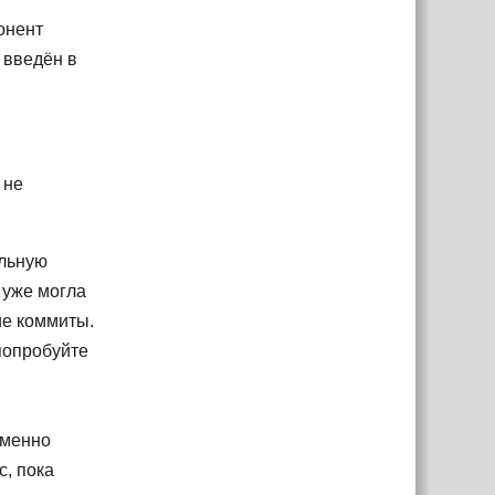
понент
л введён в
 не
альную
 уже могла
ие коммиты.
попробуйте
еменно
c, пока