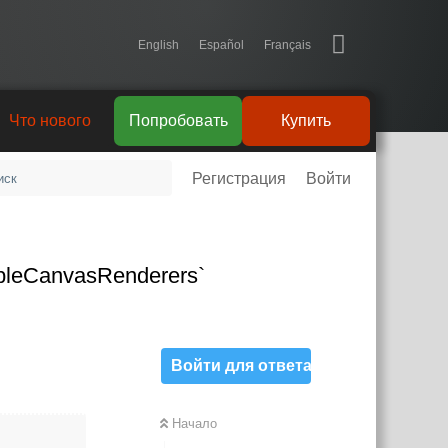
English
Español
Français
Что нового
Попробовать
Купить
Регистрация
Войти
pleCanvasRenderers`
Войти для ответа
Начало