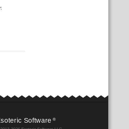
:
Ответить
soteric Software
®
 2013-2026 Esoteric Software LLC