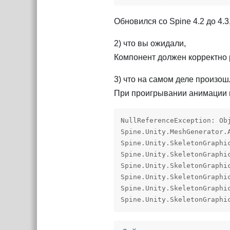
Обновился со Spine 4.2 до 4.
2) что вы ожидали,
Компонент должен корректно ра
3) что на самом деле произош
При проигрывании анимации 
NullReferenceException: Ob
Spine.Unity.MeshGenerator.
Spine.Unity.SkeletonGraphi
Spine.Unity.SkeletonGraphi
Spine.Unity.SkeletonGraphi
Spine.Unity.SkeletonGraphi
Spine.Unity.SkeletonGraphi
Spine.Unity.SkeletonGraphi