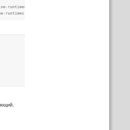
ne-runtimes.git?path=spine-csharp/src#4.3",

ne-runtimes.git?path=spine-unity/Assets/Spine#4.3",
Ответить
кающий,