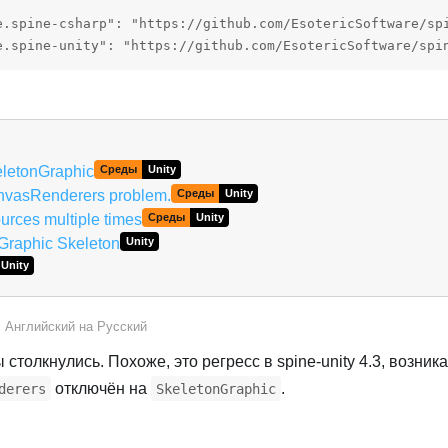
e.spine-csharp": "https://github.com/EsotericSoftware/spi
e.spine-unity": "https://github.com/EsotericSoftware/spi
eletonGraphic
Среды
Unity
nvasRenderers problem.
Среды
Unity
urces multiple times
Среды
Unity
Graphic Skeleton
Unity
Unity
с
Английский
на
Русский
 столкнулись. Похоже, это регресс в spine-unity 4.3, возни
отключён на
.
derers
SkeletonGraphic