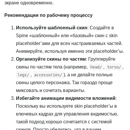
экране одновременно.
Рекомендации по рабочему процессу
Используйте шаблонный скин
: Создайте в
Spine «шаблонный» или «базовый» скин с skin
placeholder’ами для всех настраиваемых частей.
Анимируйте, используя именно эти placeholder’ы.
Организуйте скины по частям
: Группируйте
скины по частям тела (например,
,
,
head/
torso/
,
), а не делайте полные
legs/
accessories/
скины целого персонажа. Так гораздо проще
миксовать и сочетать варианты.
Избегайте анимации видимости вложений
:
Поскольку вы используете skin placeholder’ы в
ключевых кадрах для управления видимостью,
такой подход хорошо сочетается с системой
скинов. Просто убедитесь, что в вашем