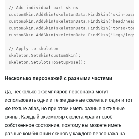
// Add individual part skins

customSkin.AddSkin(skeletonData.FindSkin("skin-base")
customSkin.AddSkin(skeletonData.FindSkin("head/head1"
customSkin.AddSkin(skeletonData.FindSkin("torso/torso
customSkin.AddSkin(skeletonData.FindSkin("legs/legs3"
// Apply to skeleton

skeleton.SetSkin(customSkin);

skeleton.SetSlotsToSetupPose();
Несколько персонажей с разными частями
Да, несколько экземпляров персонажа могут
использовать одни и те же данные скелета и один и тот
же texture atlas, но при этом иметь разные активные
скины. Каждый экземпляр скелета хранит своё
собственное состояние, поэтому вы можете иметь
разные комбинации скинов у каждого персонажа на