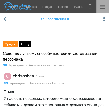
English
Deutsch
Français
Italiano
Hrvatski
Navigation
Esoteric Software
9
/
9
сообщений
Spine
ГЛАВНАЯ
Возможности
БЛОГ
Примеры
Среды
Unity
ФОРУМ
Среды
Совет по лучшему способу настройки кастомизации
персонажа
Обучение
КОНТАКТЫ
Переведено с
Английский
на
Русский
Справка
chrisoshea
C
1 июн
Попробовать
Переведено с
Английский
на
Русский
Купить
Привет
У нас есть персонаж, которого можно кастомизировать,
сейчас мы делаем это с помощью отдельного скина для