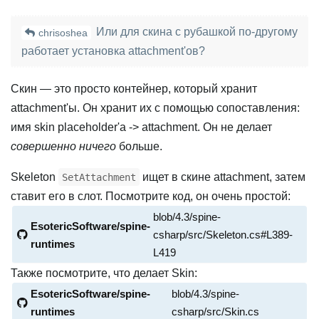
Или для скина с рубашкой по-другому
chrisoshea
работает установка attachment'ов?
Скин — это просто контейнер, который хранит
attachment'ы. Он хранит их с помощью сопоставления:
имя skin placeholder'а -> attachment. Он не делает
совершенно ничего
больше.
Skeleton
ищет в скине attachment, затем
SetAttachment
ставит его в слот. Посмотрите код, он очень простой:
blob/4.3/spine-
EsotericSoftware/spine-
csharp/src/Skeleton.cs#L389-
runtimes
L419
Также посмотрите, что делает Skin:
EsotericSoftware/spine-
blob/4.3/spine-
runtimes
csharp/src/Skin.cs