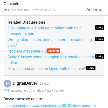
Спасибо.
Ответить
Misaki
ответили на это сообщение.
Related Discussions
3.8 Update to 4.1 and get problem with half
Unity
transparent part
Wrong interpolation, animation error or something
Unity
else?
Proglem with spine 4.0
Ошибки
ScaleX issues when changing root rotation in spine
Unity
editor
How to blend animation layers with mecanim?
Unity
DigitalDelver
D
25 мая
Переведено с
Английский
на
Русский
Звучит похоже на это
https://esotericsoftware.com/forum/d/30194-draw-order-not-