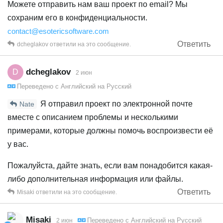
Можете отправить нам ваш проект по email? Мы
сохраним его в конфиденциальности.
contact@esotericsoftware.com
Ответить
dcheglakov
ответили на это сообщение.
dcheglakov
D
2 июн
Переведено с
Английский
на
Русский
Я отправил проект по электронной почте
Nate
вместе с описанием проблемы и несколькими
примерами, которые должны помочь воспроизвести её
у вас.
Пожалуйста, дайте знать, если вам понадобится какая-
либо дополнительная информация или файлы.
Ответить
Misaki
ответили на это сообщение.
Misaki
Переведено с
Английский
на
Русский
2 июн