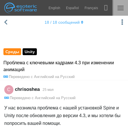
English
Español
Français
Navigation
Esoteric Software
18
/
18
сообщений
Spine
ГЛАВНАЯ
Возможности
БЛОГ
Примеры
Среды
Unity
ФОРУМ
Среды
Проблема с ключевыми кадрами 4.3 при изменении
анимаций
Обучение
КОНТАКТЫ
Переведено с
Английский
на
Русский
Справка
chrisoshea
C
25 мая
Попробовать
Переведено с
Английский
на
Русский
Купить
У нас возникла проблема с нашей установкой Spine и
Unity после обновления до версии 4.3, и мы хотели бы
попросить вашей помощи.