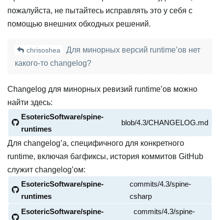
пожалуйста, не пытайтесь исправлять это у себя с
помощью внешних обходных решений.
Для минорных версий runtime’ов нет
chrisoshea
какого‑то changelog?
Changelog для минорных ревизий runtime’ов можно
найти здесь:
EsotericSoftware/spine-
blob/4.3/CHANGELOG.md
runtimes
Для changelog’а, специфичного для конкретного
runtime, включая багфиксы, история коммитов GitHub
служит changelog’ом:
EsotericSoftware/spine-
commits/4.3/spine-
runtimes
csharp
EsotericSoftware/spine-
commits/4.3/spine-