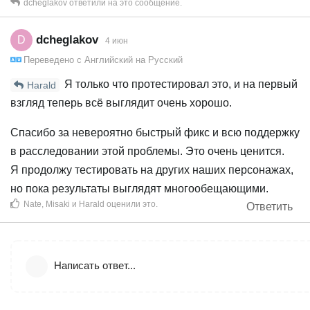
dcheglakov
ответили на это сообщение.
dcheglakov
D
4 июн
Переведено с
Английский
на
Русский
Я только что протестировал это, и на первый
Harald
взгляд теперь всё выглядит очень хорошо.
Спасибо за невероятно быстрый фикс и всю поддержку
в расследовании этой проблемы. Это очень ценится.
Я продолжу тестировать на других наших персонажах,
но пока результаты выглядят многообещающими.
Nate
,
Misaki
и
Harald
оценили это
.
Ответить
Написать ответ...