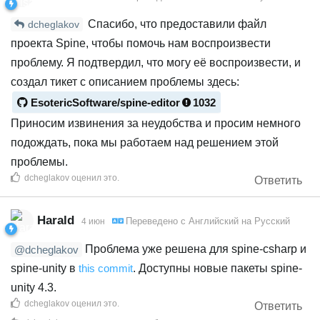
Спасибо, что предоставили файл
dcheglakov
проекта Spine, чтобы помочь нам воспроизвести
проблему. Я подтвердил, что могу её воспроизвести, и
создал тикет с описанием проблемы здесь:
EsotericSoftware/spine-editor
1032
Приносим извинения за неудобства и просим немного
подождать, пока мы работаем над решением этой
проблемы.
dcheglakov
оценил это
.
Ответить
Harald
Переведено с
Английский
на
Русский
4 июн
Проблема уже решена для spine-csharp и
@dcheglakov
spine-unity в
this commit
. Доступны новые пакеты spine-
unity 4.3.
dcheglakov
оценил это
.
Ответить