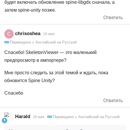
будет включать обновление spine-libgdx сначала, а
затем spine-unity позже.
Ответить
chrisoshea
C
26 мая
Переведено с
Английский
на
Русский
Спасибо! SkeletonViewer — это маленький
предпросмотр в импортере?
Мне просто следить за этой темой и ждать, пока
обновится Spine Unity?
Спасибо
Ответить
Harald
Переведено с
Английский
на
Русский
26 мая