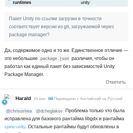
runtimes
unity
Пакет Unity по ссылке загрузки в точности
соответствует версии из git, загружаемой через
package manager?
Да, содержимое одно и то же. Единственное отличие —
это небольшие
различия, чтобы он
package.json
работал как единый пакет без зависимостей Unity
Package Manager.
Ответить
Harald
Переведено с
Английский
на
Русский
29 мая
Проблема только что была
@chrisoshea
@dcheglakov
исправлена для базового рантайма libgdx и рантайма
spine-unity
. Остальные рантаймы будут обновлены в