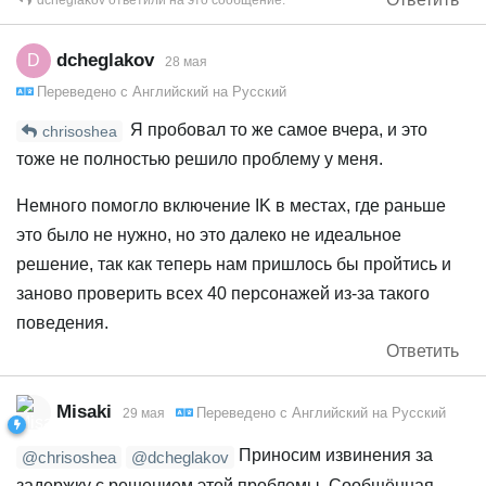
dcheglakov
ответили на это сообщение.
dcheglakov
D
28 мая
Переведено с
Английский
на
Русский
Я пробовал то же самое вчера, и это
chrisoshea
тоже не полностью решило проблему у меня.
Немного помогло включение IK в местах, где раньше
это было не нужно, но это далеко не идеальное
решение, так как теперь нам пришлось бы пройтись и
заново проверить всех 40 персонажей из‑за такого
поведения.
Ответить
Misaki
Переведено с
Английский
на
Русский
29 мая
Приносим извинения за
@chrisoshea
@dcheglakov
задержку с решением этой проблемы. Сообщённая