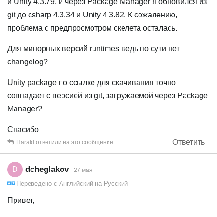
и Unity 4.3.79, и через Package Manager я обновился из
git до csharp 4.3.34 и Unity 4.3.82. К сожалению,
проблема с предпросмотром скелета осталась.
Для минорных версий runtimes ведь по сути нет
changelog?
Unity package по ссылке для скачивания точно
совпадает с версией из git, загружаемой через Package
Manager?
Спасибо
Ответить
Harald
ответили на это сообщение.
dcheglakov
D
27 мая
Переведено с
Английский
на
Русский
Привет,