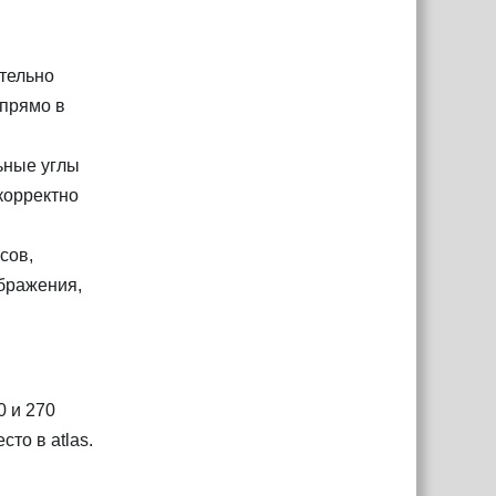
тельно
 прямо в
ьные углы
 корректно
сов,
ображения,
0 и 270
то в atlas.