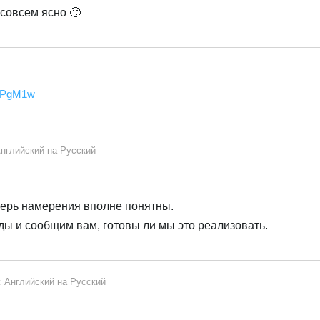
 совсем ясно 🙁
3jPgM1w
Русский
нглийский
на
Русский
перь намерения вполне понятны.
ды и сообщим вам, готовы ли мы это реализовать.
с
Английский
на
Русский