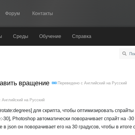
Форум
Контакты
Spine
ы
Среды
Обучение
Справка
Возможности
Примеры
Среды
обавить вращение
Переведено с
Английский
на
Русский
Обучение
Справка
с
Английский
на
Русский
Попробовать
rotate:degrees] для скрипта, чтобы оптимизировать спрайты
e:-30], Photoshop автоматически поворачивает спрайт на -30
Купить
 в json он поворачивает его на 30 градусов, чтобы в итоге 