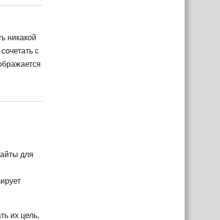
ть никакой
сочетать с
тображается
Ответить
райты для
зирует
ь их цель,