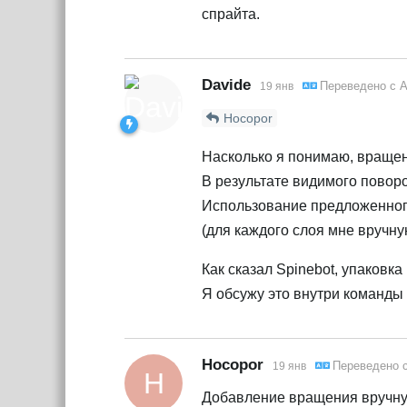
спрайта.
Davide
Переведено с
А
19 янв
Hocopor
Насколько я понимаю, вращен
В результате видимого поворо
Использование предложенного 
(для каждого слоя мне вручну
Как сказал Spinebot, упаковк
Я обсужу это внутри команды 
Hocopor
Переведено 
19 янв
H
Добавление вращения вручную