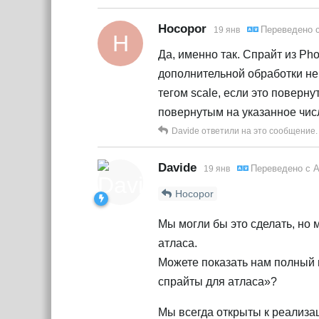
Hocopor
Переведено 
19 янв
H
Да, именно так. Спрайт из Pho
дополнительной обработки не 
тегом scale, если это поверн
повернутым на указанное чис
Davide
ответили на это сообщение.
Davide
Переведено с
А
19 янв
Hocopor
Мы могли бы это сделать, но 
атласа.
Можете показать нам полный 
спрайты для атласа»?
Мы всегда открыты к реализац