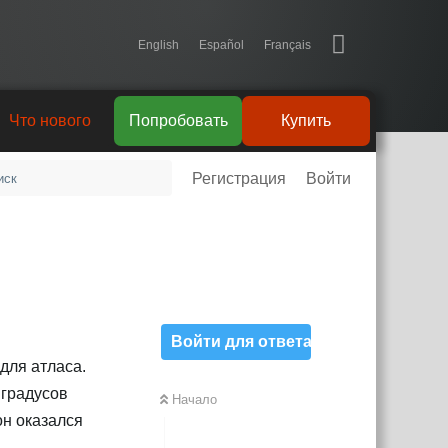
English
Español
Français
Что нового
Попробовать
Купить
Регистрация
Войти
Войти для ответа
 для атласа.
 градусов
Начало
он оказался