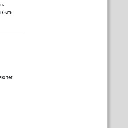
ть
ы быть
Ответить
яю тег
Ответить