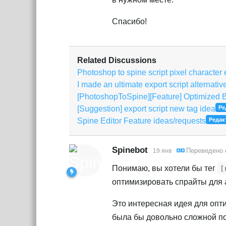
Спасибо!
Related Discussions
Photoshop to spine script pixel character 
I made an ultimate export script alternativ
[PhotoshopToSpine][Feature] Optimized 
[Suggestion] export script new tag idea
Ре
Spine Editor Feature ideas/requests
Редак
Spinebot
Переведено
19 янв
Понимаю, вы хотели бы тег
[
оптимизировать спрайты для a
Это интересная идея для опт
была бы довольно сложной по