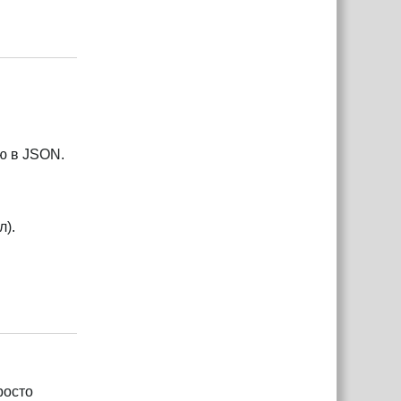
Ответить
ю в JSON.
л).
Ответить
росто