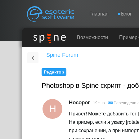
Navigation
Esoteric Software
Главная
Блог
ГЛАВНАЯ
Возможности
Пример
Spine Forum
БЛОГ
Редактор
ФОРУМ
Photoshop в Spine скрипт - д
КОНТАКТЫ
Hocopor
Переведено 
19 янв
H
Привет! Можете добавить тег [
Например, если я укажу [rotat
при сохранении, а при импорте
в нужном месте.