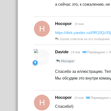
а сейчас это, к сожалению, не
Hocopor
19 янв
H
https://disk.yandex.ru/i/9R10Qz9
Davide
ответили на это сообщение.
Davide
Переведено с
А
19 янв
Hocopor
Спасибо за иллюстрацию. Те
Мы обсудим это внутри коман
Hocopor
Переведено 
19 янв
H
Спасибо!)