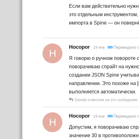
Если вам действительно нужн
это отдельным инструментом, 
импорта в Spine — он поверн
Hocopor
Переведено 
19 янв
H
Я говорю о ручном повороте с
поворачиваю спрайт на нужное
создании JSON Spine учитывае
направлении. Это похоже на [
выполняется автоматически.
Davide
ответили на это сообщение.
Hocopor
Переведено 
19 янв
H
Допустим, я поворачиваю спрай
значение 30 в противоположн