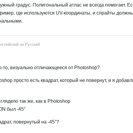
нужный градус. Полигональный атлас не всегда помогает. Ес
имер, где используются UV-координаты, и спрайты должн
ональными.
нглийский
на
Русский
то-то, визуально отличающееся от Photoshop?
oshop просто есть квадрат, который не повернут, и я добавл
лядело так же, как в Photoshop
ON был -45°
адрат, повернутый на -45°?