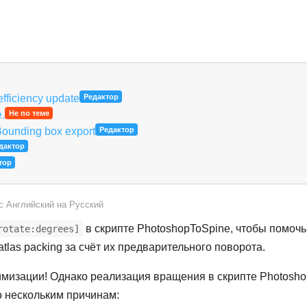
efficiency update
Редактор
e.
Не по теме
Bounding box export
Редактор
дактор
тор
 с
Английский
на
Русский
в скрипте PhotoshopToSpine, чтобы помочь
rotate:degrees]
tlas packing за счёт их предварительного поворота.
имизации! Однако реализация вращения в скрипте Photosh
 нескольким причинам: