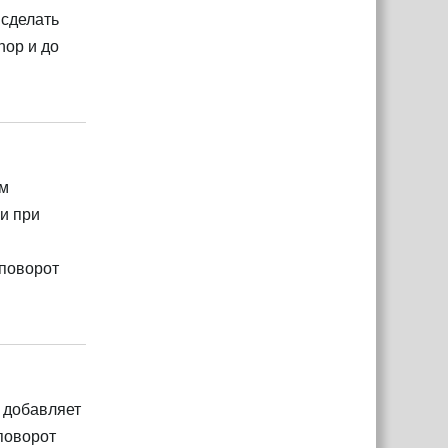
 сделать
hop и до
.
Ответить
ам
и при
 поворот
Ответить
и добавляет
поворот