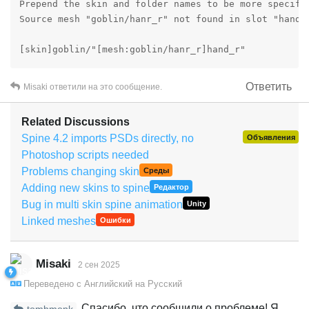
Prepend the skin and folder names to be more specific
Source mesh "goblin/hanr_r" not found in slot "hand_r
[skin]goblin/"[mesh:goblin/hanr_r]hand_r"

---

Ответить
Misaki
ответили на это сообщение.
Source mesh "hobgoblin/hand_r" not found in slot "han
Related Discussions
Spine 4.2 imports PSDs directly, no
Объявления
[skin]hobgoblin/"[mesh:hobgoblin/hand_r]hand_r"

Photoshop scripts needed
---

Problems changing skin
Среды
Adding new skins to spine
Редактор
Source mesh "blue/hand_r" not found in slot "hand_r":
Bug in multi skin spine animation
Unity
Linked meshes
Ошибки
[skin]blue/"[mesh:blue/hand_r]hand_r"

---

Misaki
2 сен 2025
Переведено с
Английский
на
Русский
Multiple source meshes ending with "goblin/hand_r" fo
Спасибо, что сообщили о проблеме! Я
tombmonk