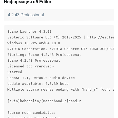
Информация об Editor
4.2.43 Professional
Spine Launcher 4.3.00

Esoteric Software LLC (C) 2013-2025 | http://esoteric
Windows 10 Pro amd64 10.0

NVIDIA Corporation, NVIDIA GeForce GTX 1060 3GB/PCIe/
Starting: Spine 4.2.43 Professional

Spine 4.2.43 Professional

Licensed to: <removed>

Started.

OpenAL 1.1, Default audio device

Update available: 4.3.39-beta

Multiple source meshes ending with "hand_r" found in 
[skin]hobgoblin/[mesh:hand_r]hand_r

Source mesh candidates:
