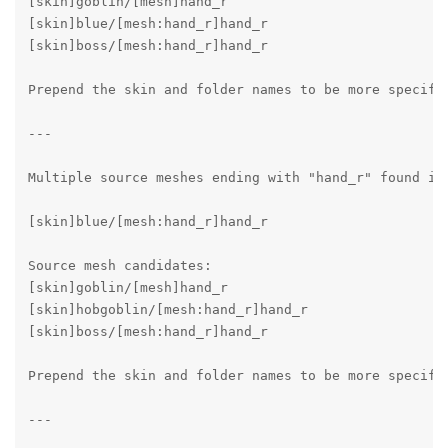
[skin]goblin/[mesh]hand_r

[skin]blue/[mesh:hand_r]hand_r

[skin]boss/[mesh:hand_r]hand_r

Prepend the skin and folder names to be more specific
---

Multiple source meshes ending with "hand_r" found in 
[skin]blue/[mesh:hand_r]hand_r

Source mesh candidates:

[skin]goblin/[mesh]hand_r

[skin]hobgoblin/[mesh:hand_r]hand_r

[skin]boss/[mesh:hand_r]hand_r

Prepend the skin and folder names to be more specific
---
