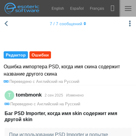
English
Español
Français
Navigation
Esoteric Software
7
/
7
сообщений
Spine
ГЛАВНАЯ
Возможности
БЛОГ
Примеры
Редактор
Ошибки
ФОРУМ
Среды
Ошибка импортера PSD, когда имя скина содержит
название другого скина
Обучение
КОНТАКТЫ
Переведено с
Английский
на
Русский
Справка
tombmonk
T
2 сен 2025
Изменено
Попробовать
Переведено с
Английский
на
Русский
Купить
Баг PSD Importer, когда имя skin содержит имя
другой skin
При использовании PSD Importer и попытке