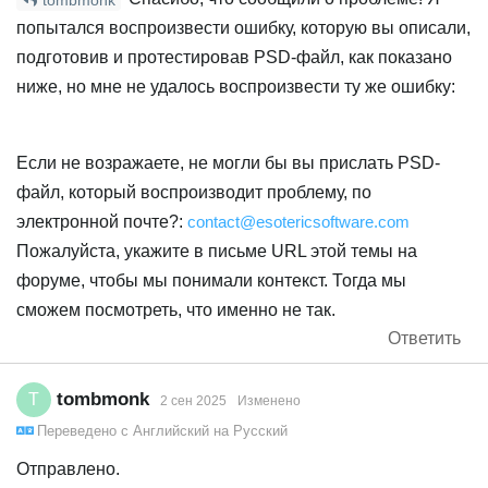
[skin]boss/"[mesh:goblin/hand_r]hand_r"

попытался воспроизвести ошибку, которую вы описали,
подготовив и протестировав PSD-файл, как показано
Source mesh candidates:

ниже, но мне не удалось воспроизвести ту же ошибку:
[skin]goblin/"[mesh:goblin/hanr_r]hand_r"

[skin]hobgoblin/"[mesh:hobgoblin/hand_r]hand_r"

Если не возражаете, не могли бы вы прислать PSD-
Prepend the skin and folder names to be more specific
Layer "[skin]hobgoblin/"[mesh:hobgoblin/hand_r]hand_r
файл, который воспроизводит проблему, по
электронной почте?:
contact@esotericsoftware.com
[skin]goblin/"[mesh:goblin/hand_r]hand_r"

Пожалуйста, укажите в письме URL этой темы на
форуме, чтобы мы понимали контекст. Тогда мы
---

сможем посмотреть, что именно не так.
Source mesh "hobgoblin/hand_r" not found in slot "han
Ответить
[skin]hobgoblin/"[mesh:hobgoblin/hand_r]hand_r"

tombmonk
T
2 сен 2025
Изменено
---

Переведено с
Английский
на
Русский
Отправлено.
Source mesh "blue/hand_r" not found in slot "hand_r":