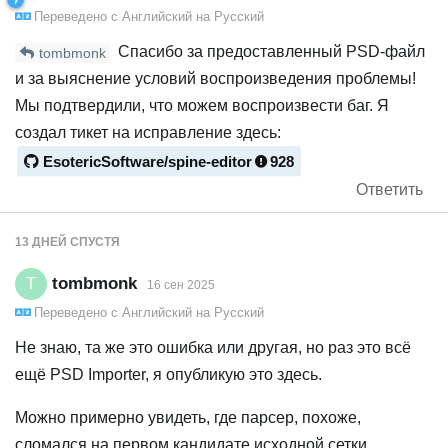
Layer "[skin]goblin/"[mesh:goblin/hand_r]hand_r"" is 
Переведено с
Английский
на
Русский
[skin]hobgoblin/"[mesh:goblin/hand_r]hand_r"

Спасибо за предоставленный PSD-файл
tombmonk
и за выяснение условий воспроизведения проблемы!
---

Мы подтвердили, что можем воспроизвести баг. Я
создал тикет на исправление здесь:
Multiple source meshes ending with "goblin/hand_r" fo
EsotericSoftware/spine-editor
928
[skin]blue/"[mesh:goblin/hand_r]hand_r"

Ответить
Source mesh candidates:

13 ДНЕЙ
СПУСТЯ
[skin]goblin/"[mesh:goblin/hand_r]hand_r"

[skin]hobgoblin/"[mesh:goblin/hand_r]hand_r"

tombmonk
T
16 сен 2025
Prepend the skin and folder names to be more specific
Переведено с
Английский
на
Русский
Не знаю, та же это ошибка или другая, но раз это всё
---

ещё PSD Importer, я опубликую это здесь.
Multiple source meshes ending with "goblin/hand_r" fo
Можно примерно увидеть, где парсер, похоже,
[skin]boss/"[mesh:goblin/hand_r]hand_r"

сломался на первом кандидате исходной сетки.