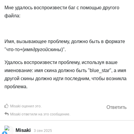
Мне удалось воспроизвести баг с помощью другого
[skin]blue/"[mesh:blue/hand_r]hand_r"

файла:
---

Multiple source meshes ending with "goblin/hand_r" fo
Имя, вызывающее проблему, должно быть в формате
"что-то+(имя
другой
скины)".
[skin]boss/"[mesh:goblin/hand_r]hand_r"

Удалось воспроизвести проблему, используя ваше
Source mesh candidates:

[skin]goblin/"[mesh:goblin/hand_r]hand_r"

именование: имя скина должно быть "blue_star", а имя
[skin]hobgoblin/"[mesh:hobgoblin/hand_r]hand_r"

другой скины должно идти последним, чтобы возникла
проблема.
Prepend the skin and folder names to be more specific
Layer "[skin]hobgoblin/"[mesh:goblin/hand_r]hand_r"" 
Misaki
оценил это
.
Ответить
[skin]goblin/"[mesh:goblin/hand_r]hand_r"

Misaki
ответили на это сообщение.
---

Misaki
3 сен 2025