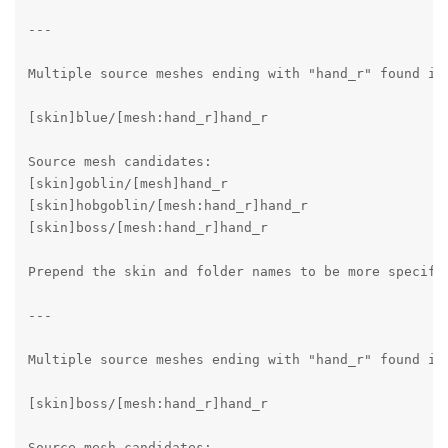
---

Multiple source meshes ending with "hand_r" found in 
[skin]blue/[mesh:hand_r]hand_r

Source mesh candidates:

[skin]goblin/[mesh]hand_r

[skin]hobgoblin/[mesh:hand_r]hand_r

[skin]boss/[mesh:hand_r]hand_r

Prepend the skin and folder names to be more specific
---

Multiple source meshes ending with "hand_r" found in 
[skin]boss/[mesh:hand_r]hand_r

Source mesh candidates:
