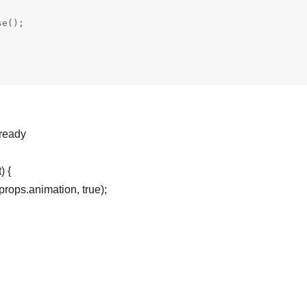
e();



 ready
) {
props.animation, true);