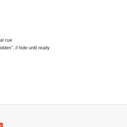
ual cue
hidden", // hide until ready
и