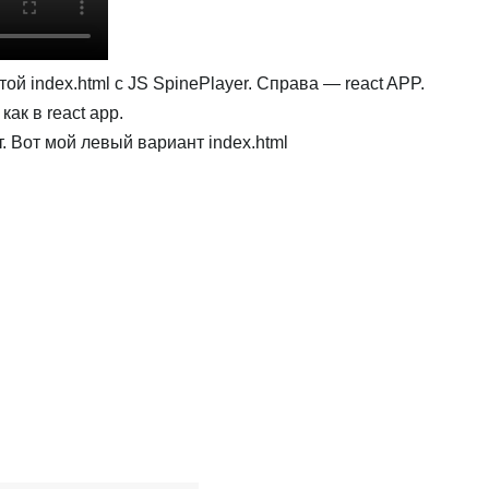
ой index.html с JS SpinePlayer. Справа — react APP.
ак в react app.
т. Вот мой левый вариант index.html