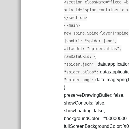
<section className="fixed -b
<div id="spine-container"> <
</section>
</main>
new spine.SpinePlayer("spine
jsonUrl: "spider.json",
atlasUrl: "spider.atlas",
rawDataURIs: {
data:applicati
"spider.json":
data:applicat
"spider.atlas":
data:image/png
"spider.png":
},
preserveDrawingBuffer: false,
showControls: false,
showLoading: false,
backgroundColor: "#00000000"
fullScreenBackgroundColor: '#