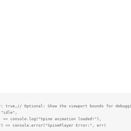
r: true,// Optional: Show the viewport bounds for debuggi
"idle",

 => console.log("Spine animation loaded!"),

r) => console.error("SpinePlayer Error:", err)
