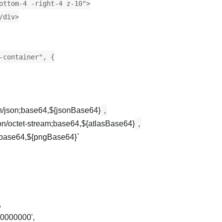
ottom-4 -right-4 z-10">
/div>
-container", {
on/json;base64,${jsonBase64}
,
ion/octet-stream;base64,${atlasBase64}
,
;base64,${pngBase64}`
,
00000000',