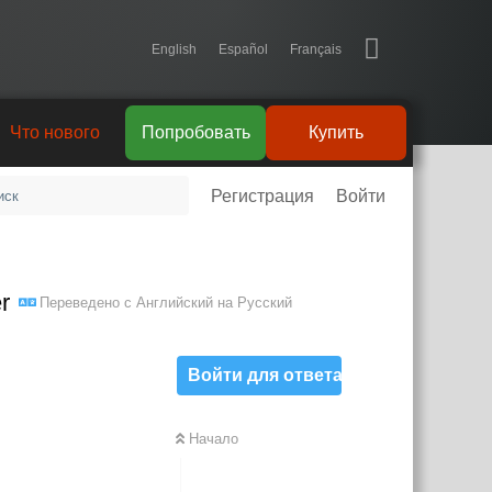
English
Español
Français
Что нового
Попробовать
Купить
Регистрация
Войти
r
Переведено с
Английский
на
Русский
Войти для ответа
Начало