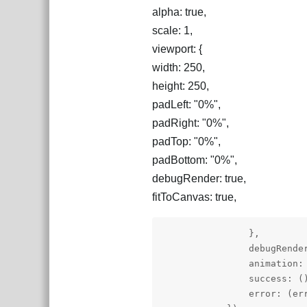
alpha: true,
scale: 1,
viewport: {
width: 250,
height: 250,
padLeft: "0%",
padRight: "0%",
padTop: "0%",
padBottom: "0%",
debugRender: true,
fitToCanvas: true,
                },

                debugRende
                animation: 
                success: ()
                error: (er