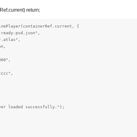
rRef.current) return;
nePlayer(containerRef.current, {

ready-psd.json",

.atlas",

n,

00",

ccc",

er loaded successfully.");
