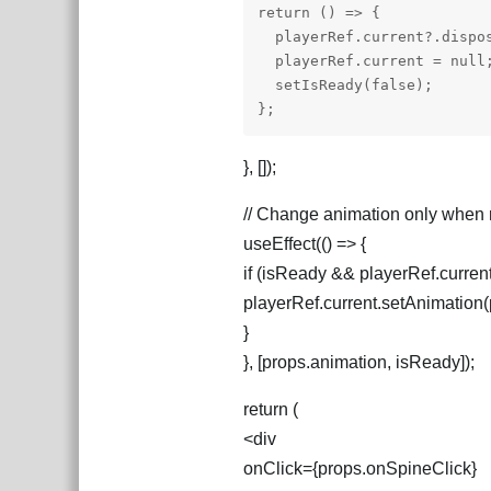
return () => {

  playerRef.current?.dispos
  playerRef.current = null;
  setIsReady(false);

};
}, []);
// Change animation only when
useEffect(() => {
if (isReady && playerRef.current
playerRef.current.setAnimation(
}
}, [props.animation, isReady]);
return (
<div
onClick={props.onSpineClick}