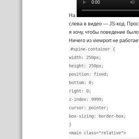
На
слева в видео — JS-код. Прост
я хочу, чтобы поведение было к
Ничего из viewport не работае
#spine-container {
width: 250px;
height: 250px;
position: fixed;
bottom: 0;
right: 0;
z-index: 9999;
cursor: pointer;
box-sizing: border-box;
}
<main class="relative">