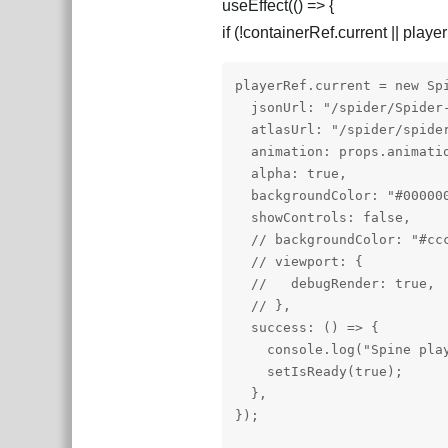
useEffect(() => {
if (!containerRef.current || playe
playerRef.current = new Spi
  jsonUrl: "/spider/Spider-
  atlasUrl: "/spider/spider
  animation: props.animatio
  alpha: true,

  backgroundColor: "#000000
  showControls: false,

  // backgroundColor: "#ccc
  // viewport: {

  //   debugRender: true,

  // },

  success: () => {

    console.log("Spine play
    setIsReady(true);

  },

});
