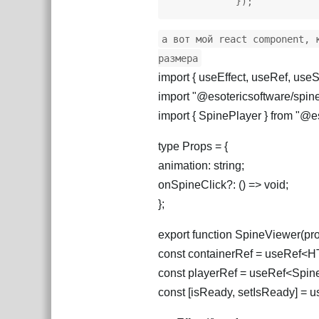
            });
а вот мой react component, 
размера
import { useEffect, useRef, useSt
import "@esotericsoftware/spine-
import { SpinePlayer } from "@e
type Props = {
animation: string;
onSpineClick?: () => void;
};
export function SpineViewer(pro
const containerRef = useRef<HT
const playerRef = useRef<SpineP
const [isReady, setIsReady] = us