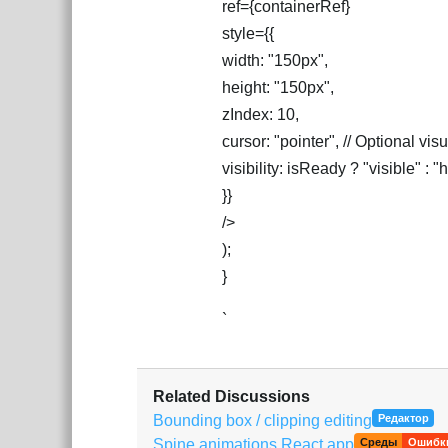
ref={containerRef}
style={{
width: "150px",
height: "150px",
zIndex: 10,
cursor: "pointer", // Optional vis
visibility: isReady ? "visible" : "
}}
/>
);
}
`
Related Discussions
Bounding box / clipping editing
Редактор
Spine animations React app
Среды
Ошибк