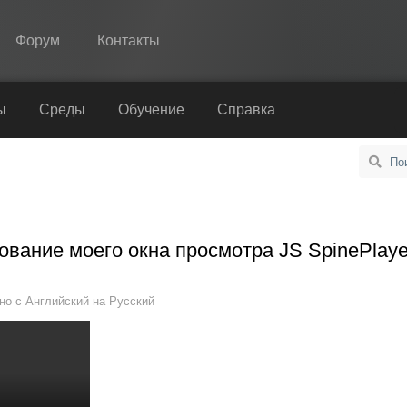
Форум
Контакты
Spine
ы
Среды
Обучение
Справка
Возможности
Примеры
Среды
вание моего окна просмотра JS SpinePlaye
Обучение
Справка
но с
Английский
на
Русский
Попробовать
Купить