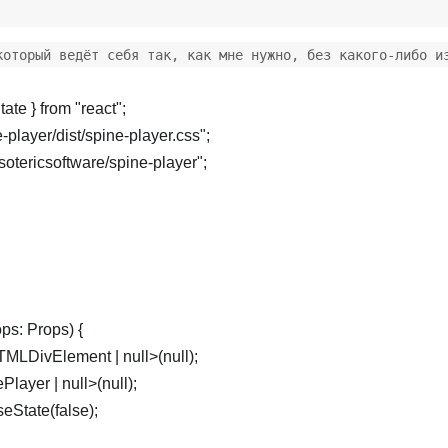
который ведёт себя так, как мне нужно, без какого-либо и
ate } from "react";
player/dist/spine-player.css";
sotericsoftware/spine-player";
ps: Props) {
MLDivElement | null>(null);
layer | null>(null);
eState(false);