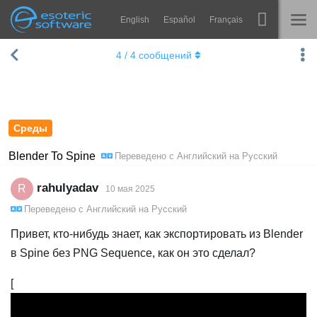
English
Español
Français
Navigation
Esoteric Software
4
/
4
сообщений
Spine
ГЛАВНАЯ
Возможности
БЛОГ
Примеры
Среды
ФОРУМ
Среды
Blender To Spine
Переведено с
Английский
на
Русский
Обучение
КОНТАКТЫ
rahulyadav
R
10 мая 2025
Справка
Переведено с
Английский
на
Русский
Попробовать
Привет, кто-нибудь знает, как экспортировать из Blender
в Spine без PNG Sequence, как он это сделал?
Купить
[