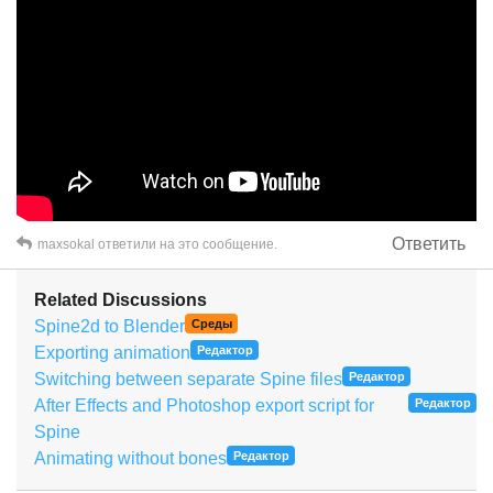
Ответить
maxsokal
ответили на это сообщение.
Related Discussions
Spine2d to Blender
Среды
Exporting animation
Редактор
Switching between separate Spine files
Редактор
After Effects and Photoshop export script for
Редактор
Spine
Animating without bones
Редактор