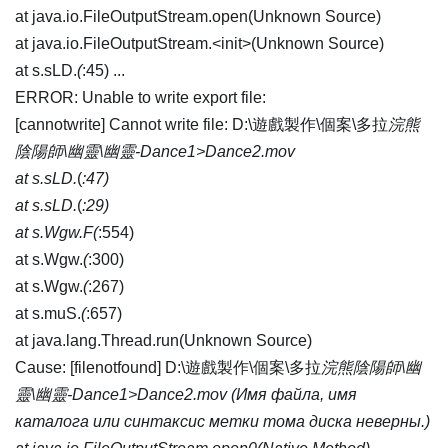
at java.io.FileOutputStream.open(Unknown Source)
at java.io.FileOutputStream.<init>(Unknown Source)
at s.sLD.
(
:45) ...
ERROR: Unable to write export file:
[cannotwrite] Cannot write file: D:\遊戲製作\個案\多拉
浣熊
陰陽師\幽靈\幽靈-Dance1>Dance2.mov
at s.sLD.
(
:47)
at s.sLD.
(
:29)
at s.Wgw.F(
:554)
at s.Wgw.
(
:300)
at s.Wgw.
(
:267)
at s.muS.
(
:657)
at java.lang.Thread.run(Unknown Source)
Cause: [filenotfound] D:\遊戲製作\個案\多拉
浣熊陰陽師\幽
靈\幽靈-Dance1>Dance2.mov (Имя файла, имя
каталога или синтаксис метки тома диска неверны.)