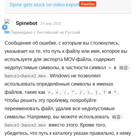
Spine gets stuck on video export
Ошибки
Spinebot
24 апр 2025
Переведено с
Английский
на
Русский
Сообщение об ошибке, с которым вы столкнулись,
указывает на то, что путь к файлу или имя, которое вы
используете для экспорта MOV-файла, содержит
недопустимые символы, в частности символ
в
>
幽靈-
. Windows не позволяет
Dance1>Dance2.mov
использовать определённые символы в именах
файлов, такие как
,
,
,
,
,
,
,
и
.
>
<
:
"
/
\
|
?
*
Чтобы решить эту проблему, попробуйте
переименовать файл, удалив все недопустимые
символы. Например, вы можете использовать
幽靈-
вместо этого. Кроме того,
Dance1-Dance2.mov
убедитесь, что путь к каталогу указан правильно, к нему