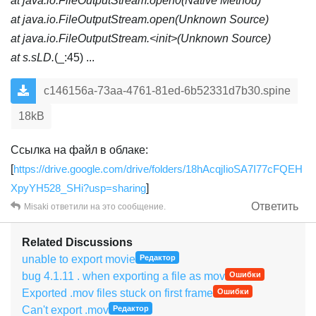
at java.io.FileOutputStream.open0(Native Method)
at java.io.FileOutputStream.open(Unknown Source)
at java.io.FileOutputStream.<init>(Unknown Source)
at s.sLD.
(_:45) ...
c146156a-73aa-4761-81ed-6b52331d7b30.spine
18kB
Ссылка на файл в облаке:
[
https://drive.google.com/drive/folders/18hAcqjIioSA7I77cFQEH
XpyYH528_SHi?usp=sharing
]
Ответить
Misaki
ответили на это сообщение.
Related Discussions
unable to export movie
Редактор
bug 4.1.11 . when exporting a file as mov
Ошибки
Exported .mov files stuck on first frame
Ошибки
Can't export .mov
Редактор