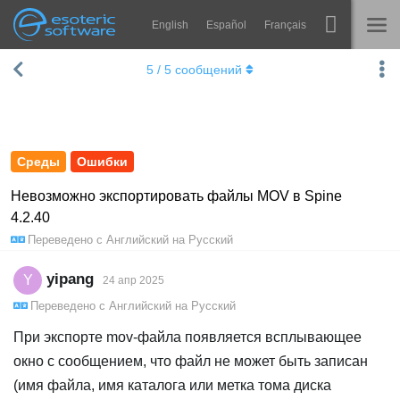
English
Español
Français
Navigation
Esoteric Software
5
/
5
сообщений
Spine
ГЛАВНАЯ
Возможности
БЛОГ
Примеры
Среды
Ошибки
ФОРУМ
Среды
Невозможно экспортировать файлы MOV в Spine
4.2.40
Обучение
КОНТАКТЫ
Переведено с
Английский
на
Русский
Справка
yipang
Y
24 апр 2025
Попробовать
Переведено с
Английский
на
Русский
Купить
При экспорте mov-файла появляется всплывающее
окно с сообщением, что файл не может быть записан
(имя файла, имя каталога или метка тома диска