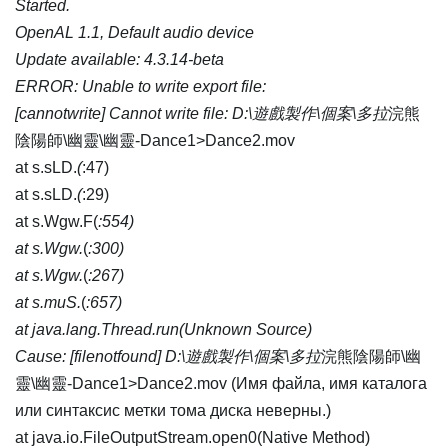
Started.
OpenAL 1.1, Default audio device
Update available: 4.3.14-beta
ERROR: Unable to write export file:
[cannotwrite] Cannot write file: D:\遊戲製作\個案\多拉
浣熊
陰陽師\幽靈\幽靈-Dance1>Dance2.mov
at s.sLD.
(
:47)
at s.sLD.
(
:29)
at s.Wgw.F(
:554)
at s.Wgw.
(
:300)
at s.Wgw.
(
:267)
at s.muS.
(
:657)
at java.lang.Thread.run(Unknown Source)
Cause: [filenotfound] D:\遊戲製作\個案\多拉
浣熊陰陽師\幽
靈\幽靈-Dance1>Dance2.mov (Имя файла, имя каталога
или синтаксис метки тома диска неверны.)
at java.io.FileOutputStream.open0(Native Method)