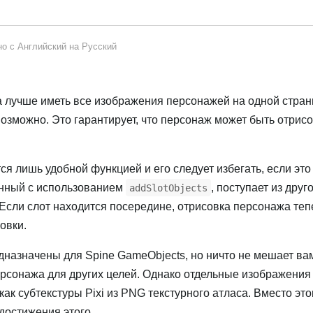
но с
Английский
на
Русский
а лучше иметь все изображения персонажей на одной стра
 возможно. Это гарантирует, что персонаж может быть отрис
ся лишь удобной функцией и его следует избегать, если это
анный с использованием
, поступает из друг
addSlotObjects
 Если слот находится посередине, отрисовка персонажа теп
овки.
дназначены для Spine GameObjects, но ничто не мешает ва
рсонажа для других целей. Однако отдельные изображения
ак субтекстуры Pixi из PNG текстурного атласа. Вместо это
достижения этого.