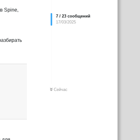
в Spine,
7
/
23
сообщений
17/03/2025
 разбирать
Ответить
Сейчас
в для