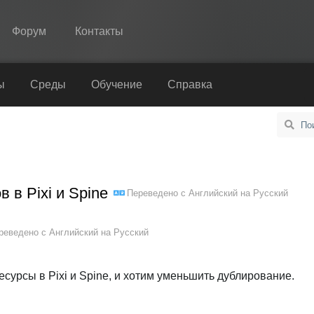
Форум
Контакты
Spine
ы
Среды
Обучение
Справка
Возможности
Примеры
Среды
 в Pixi и Spine
Переведено с
Английский
на
Русский
Обучение
Справка
реведено с
Английский
на
Русский
Попробовать
есурсы в Pixi и Spine, и хотим уменьшить дублирование.
Купить