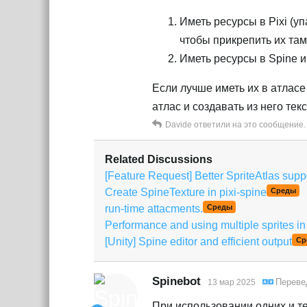
Иметь ресурсы в Pixi (у
чтобы прикрепить их та
Иметь ресурсы в Spine и
Если лучше иметь их в атласе 
атлас и создавать из него текс
Davide
ответили на это сообщение.
Related Discussions
[Feature Request] Better SpriteAtlas supp
Create SpineTexture in pixi-spine
Среды
run-time attacments.
Среды
Performance and using multiple sprites in
[Unity] Spine editor and efficient output
Ср
Spinebot
Переве
13 мар 2025
При использовании одних и тех