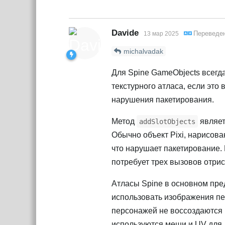
Davide
Переведе
13 мар 2025
michalvadak
Для Spine GameObjects всегд
текстурного атласа, если это
нарушения пакетирования.
Метод
являет
addSlotObjects
Обычно объект Pixi, нарисов
что нарушает пакетирование.
потребует трех вызовов отрис
Атласы Spine в основном пре
использовать изображения пе
персонажей не воссоздаются к
используются меши и UV для 