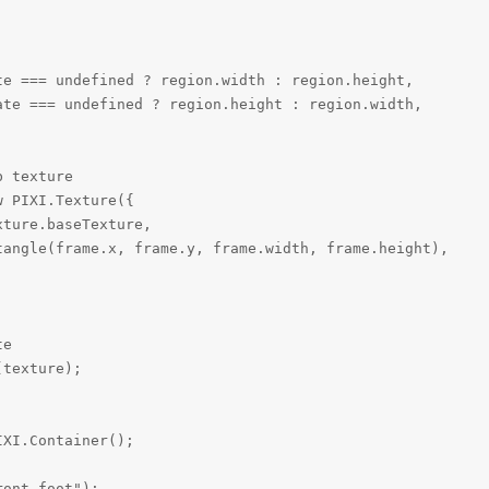
te === undefined ? region.width : region.height,

ate === undefined ? region.height : region.width,

 texture

 PIXI.Texture({

ture.baseTexture,

tangle(frame.x, frame.y, frame.width, frame.height),

e

texture);

XI.Container();

ont-foot");
