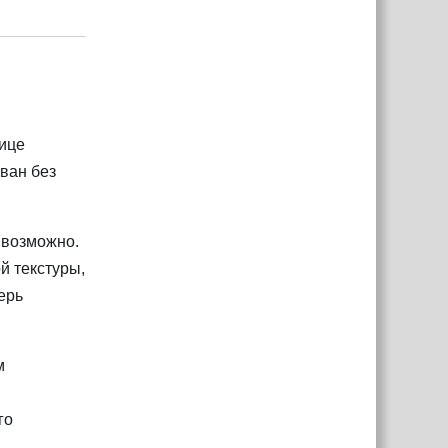
Ответить
нице
ован без
 возможно.
ой текстуры,
ерь
м
го