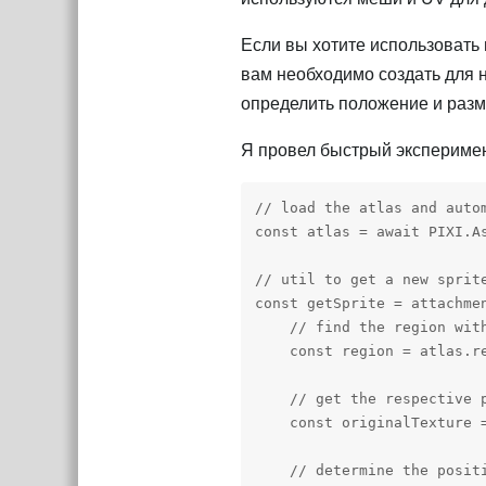
Если вы хотите использовать 
вам необходимо создать для н
определить положение и разм
Я провел быстрый эксперимент
// load the atlas and autom
const atlas = await PIXI.A
// util to get a new sprite
const getSprite = attachmen
    // find the region with
    const region = atlas.r
    // get the respective p
    const originalTexture =
    // determine the posit