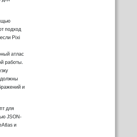
мощью
от подход
если Pixi
рный атлас
ой работы.
узку
ы должны
бражений и
пт для
щью JSON-
eAtlas и