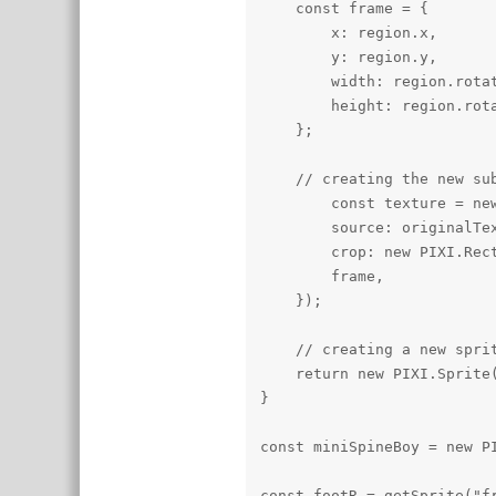
    const frame = {

        x: region.x,

        y: region.y,

        width: region.rota
        height: region.rot
    };

    // creating the new sub
        const texture = new
        source: originalTex
        crop: new PIXI.Rec
        frame,

    });

    // creating a new sprit
    return new PIXI.Sprite(
}

const miniSpineBoy = new PI
const footR = getSprite("fr