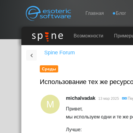
Navigation
Esoteric Software
Главная
Блог
ГЛАВНАЯ
Возможности
Пример
Spine Forum
БЛОГ
Среды
ФОРУМ
Использование тех же ресурсов
КОНТАКТЫ
michalvadak
Пе
13 мар 2025
M
Привет,
мы используем одни и те же р
Лучше: