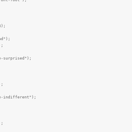
);

d");

;

-surprised");

;

-indifferent");

;
