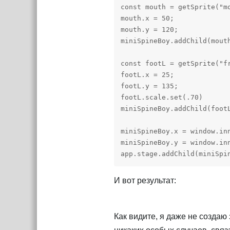
const mouth = getSprite("mo
mouth.x = 50;

mouth.y = 120;

miniSpineBoy.addChild(mouth
const footL = getSprite("fr
footL.x = 25;

footL.y = 135;

footL.scale.set(.70)

miniSpineBoy.addChild(footL
miniSpineBoy.x = window.inn
miniSpineBoy.y = window.inn
app.stage.addChild(miniSpi
И вот результат:
Как видите, я даже не создаю