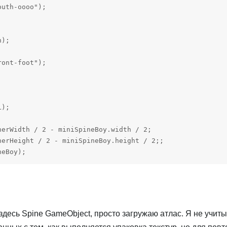
uth-oooo");

);

ont-foot");

);

erWidth / 2 - miniSpineBoy.width / 2;

erHeight / 2 - miniSpineBoy.height / 2;;

neBoy);
 здесь Spine GameObject, просто загружаю атлас. Я не учит