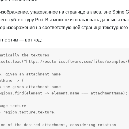
изображение, упакованное на странице атласа, вне Spine 
его субтекстуру Pixi. Вы можете использовать данные атла
ер изображения на соответствующей странице текстурного 
 с этим — вот код:
atically the textures

ssets.load("https://esotericsoftware.com/files/examples/l
, given an attachment name

tName => {

 the given attachment name

egions.find(element => element.name === attachmentName);

age texture

 region.texture.texture;

ion of the desired attachment, considering rotation
