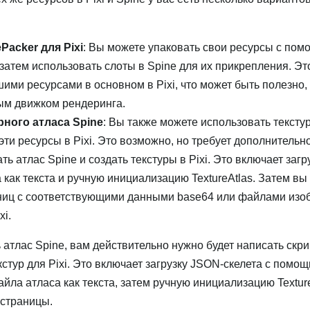
Packer для Pixi
: Вы можете упаковать свои ресурсы с по
а затем использовать слоты в Spine для их прикрепления. Эт
ими ресурсами в основном в Pixi, что может быть полезно, 
ым движком рендеринга.
ного атласа Spine
: Вы также можете использовать тексту
 эти ресурсы в Pixi. Это возможно, но требует дополнительн
ь атлас Spine и создать текстуры в Pixi. Это включает загр
 как текста и ручную инициализацию TextureAtlas. Затем в
ниц с соответствующими данными base64 или файлами изо
xi.
атлас Spine, вам действительно нужно будет написать скри
кстур для Pixi. Это включает загрузку JSON-скелета с помо
файла атласа как текста, затем ручную инициализацию Textur
 страницы.