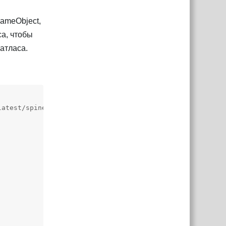
GameObject,
са, чтобы
атласа.
atest/spineboy/export/spineboy-pma.atlas");
