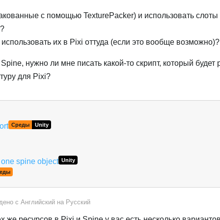
пакованные с помощью TexturePacker) и использовать слоты 
м?
 использовать их в Pixi оттуда (если это вообще возможно)?
Spine, нужно ли мне писать какой-то скрипт, который будет
туру для Pixi?
ort
Среды
Unity
 one spine object
Unity
еды
дено с
Английский
на
Русский
 же ресурсов в Pixi и Spine у вас есть несколько варианто