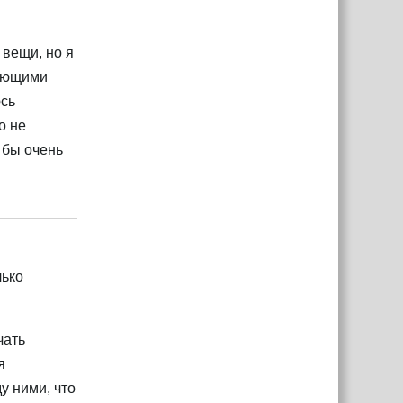
 вещи, но я
мающими
юсь
о не
 бы очень
Ответить
лько
чать
я
у ними, что