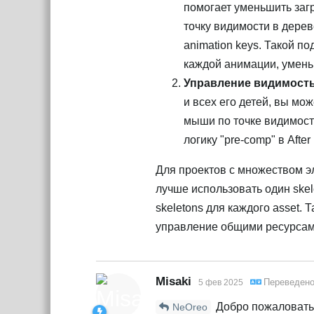
помогает уменьшить заг
точку видимости в дерев
animation keys. Такой п
каждой анимации, умень
Управление видимость
и всех его детей, вы мо
мыши по точке видимости
логику "pre-comp" в Aft
Для проектов с множеством э
лучше использовать один skele
skeletons для каждого asset.
управление общими ресурсами,
Misaki
Переведен
5 фев 2025
Добро пожаловать 
NeOreo