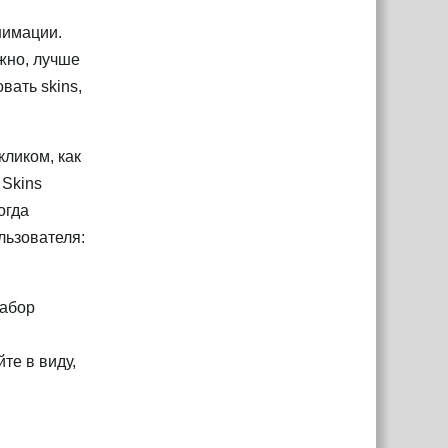
нимации.
жно, лучше
вать skins,
ликом, как
 Skins
огда
льзователя:
набор
те в виду,