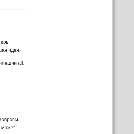
Ответить
перь
шая идея.
инации alt,
Ответить
 Вопросы,
о может