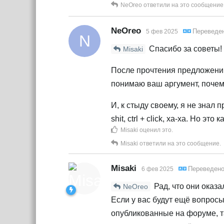
NeOreo
ответили на это сообщение
NeOreo
Переведе
5 фев 2025
N
Спасибо за советы! 
Misaki
После прочтения предложений 
понимаю ваш аргумент, почем
И, к стыду своему, я не знал 
shit, ctrl + click, ха-ха. Но это 
Misaki
оценил это
.
Misaki
ответили на это сообщение.
Misaki
Переведен
6 фев 2025
Рад, что они оказа
NeOreo
Если у вас будут ещё вопросы
опубликованные на форуме, та