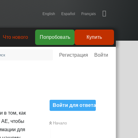
English
Español
Français
Что нового
Попробовать
Купить
Регистрация
Войти
Войти для ответа
 в том, как
у AE, чтобы
Начало
нимации для
ы нашему