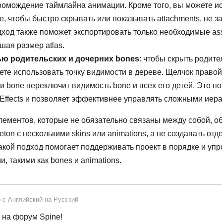
ромождение таймлайна анимации. Кроме того, вы можете и
е, чтобы быстро скрывать или показывать attachments, не з
одход также поможет экспортировать только необходимые as
шая размер atlas.
ю родительских и дочерних bones
: чтобы скрыть родите
жете использовать точку видимости в дереве. Щелчок правой
 bone переключит видимость bone и всех его детей. Это п
er Effects и позволяет эффективнее управлять сложными иер
лементов, которые не обязательно связаны между собой, о
ton с несколькими skins или animations, а не создавать от
 Такой подход помогает поддерживать проект в порядке и уп
 такими как bones и animations.
о с
Английский
на
Русский
на форум Spine!