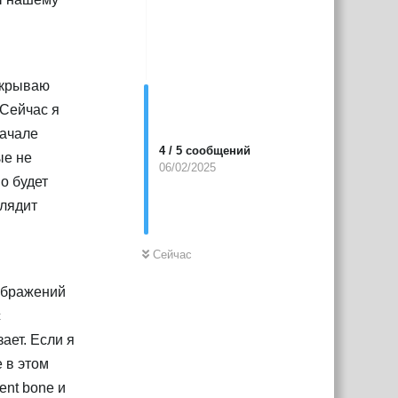
открываю
 Сейчас я
начале
4
/
5
сообщений
ые не
06/02/2025
о будет
глядит
Сейчас
зображений
с
ает. Если я
е в этом
ent bone и