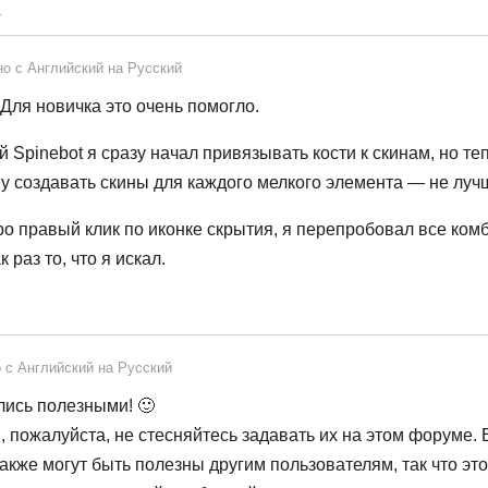
.
но с
Английский
на
Русский
Для новичка это очень помогло.
Spinebot я сразу начал привязывать кости к скинам, но те
у создавать скины для каждого мелкого элемента — не луч
про правый клик по иконке скрытия, я перепробовал все комб
как раз то, что я искал.
о с
Английский
на
Русский
лись полезными! 🙂
, пожалуйста, не стесняйтесь задавать их на этом форуме.
кже могут быть полезны другим пользователям, так что эт