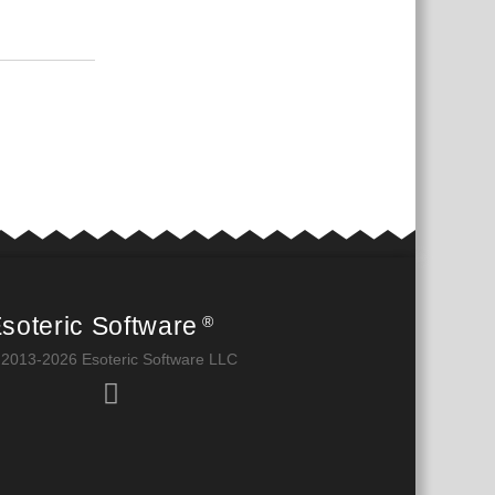
Ответить
soteric Software
®
 2013-2026 Esoteric Software LLC