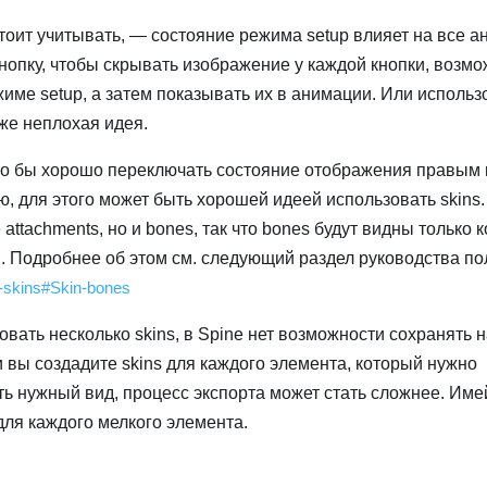
 стоит учитывать, — состояние режима setup влияет на все а
нопку, чтобы скрывать изображение у каждой кнопки, возмо
име setup, а затем показывать их в анимации. Или использо
оже неплохая идея.
ыло бы хорошо переключать состояние отображения правым к
ю, для этого может быть хорошей идеей использовать skins.
 attachments, но и bones, так что bones будут видны только к
. Подробнее об этом см. следующий раздел руководства по
e-skins#Skin-bones
вать несколько skins, в Spine нет возможности сохранять 
ли вы создадите skins для каждого элемента, который нужно
ь нужный вид, процесс экспорта может стать сложнее. Имей
 для каждого мелкого элемента.