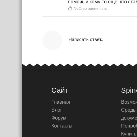
помочь и кому-то ещё, кто ст
NeOreo
оценил это
.
Написать ответ...
Сайт
Spin
Главная
Возмо
Блог
Среды
Форум
докум
Контакты
Попро
Купить