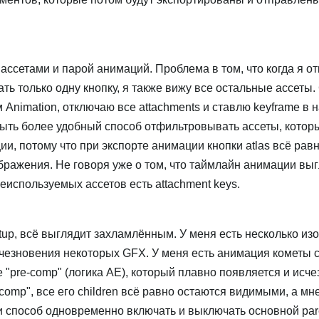
и ассетами и парой анимаций. Проблема в том, что когда я 
ть только одну кнопку, я также вижу все остальные ассеты.
м Animation, отключаю все attachments и ставлю keyframe в 
ыть более удобный способ отфильтровывать ассеты, котор
и, потому что при экспорте анимации кнопки atlas всё равн
бражения. Не говоря уже о том, что таймлайн анимации вы
еиспользуемых ассетов есть attachment keys.
tup, всё выглядит захламлённым. У меня есть несколько и
чезновения некоторых GFX. У меня есть анимация кометы 
 "pre-comp" (логика AE), который плавно появляется и исчез
e-comp", все его children всё равно остаются видимыми, а мн
ли способ одновременно включать и выключать основной par