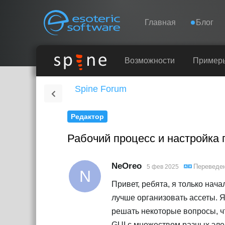
Navigation
Esoteric Software
Главная
Блог
ГЛАВНАЯ
Возможности
Пример
Spine Forum
БЛОГ
Редактор
ФОРУМ
Рабочий процесс и настройка 
КОНТАКТЫ
NeOreo
Переведе
5 фев 2025
N
Привет, ребята, я только нача
лучше организовать ассеты. Я 
решать некоторые вопросы, чт
GUI с множеством разных эле