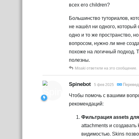
всех его children?
Большинство туториалов, кото
не нашёл ни одного, который о
одно и то же пространство, н
вопросом, нужно ли мне создав
похоже на логичный подход. 
полезны.
Misaki
ответили на это сообщение.
Spinebot
Перевед
5 фев 2025
Чтобы помочь с вашими вопрос
рекомендаций:
Фильтрация assets дл
attachments и создавать
видимостью. Skins позво