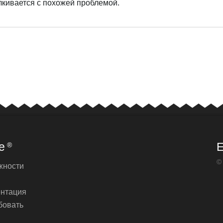
алкивается с похожей проблемой.
e
E
®
©
жности
ентация
бовать