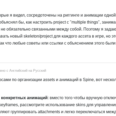
рые я видел, сосредоточены на риггинге и анимации одной
бъяснял бы, как настроить project с "multiple things", зани
о не обязательно связанными между собой. Поэтому я зада
ать новый skeleton/project для каждого ассета в игре, но эт
Так что любые советы или ссылки с объяснением этого были
ено с
Английский
на
Русский
ами по организации assets и анимаций в Spine, вот неско
я конкретных анимаций
: вместо того чтобы вручную отклю
 keyframes, рассмотрите использование skins для управлени
ляют группировать attachments и легко переключаться межд