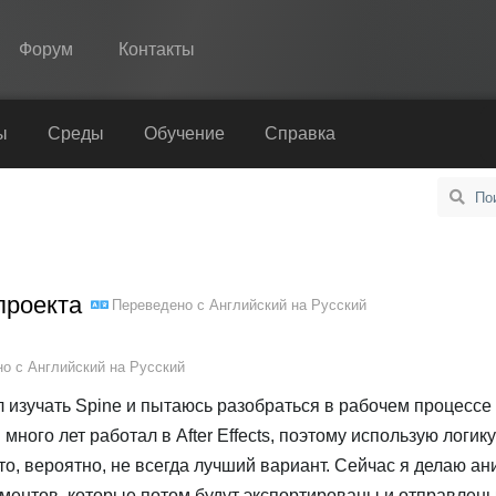
Форум
Контакты
Spine
ы
Среды
Обучение
Справка
Возможности
Примеры
Среды
проекта
Переведено с
Английский
на
Русский
Обучение
Справка
но с
Английский
на
Русский
Попробовать
л изучать Spine и пытаюсь разобраться в рабочем процессе и
много лет работал в After Effects, поэтому использую логик
Купить
о, вероятно, не всегда лучший вариант. Сейчас я делаю а
ментов, которые потом будут экспортированы и отправлен