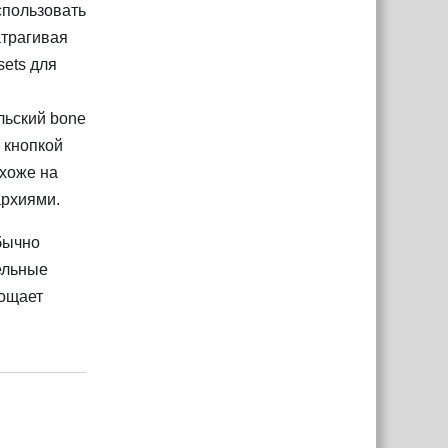
спользовать
атрагивая
sets для
льский bone
 кнопкой
охоже на
архиями.
бычно
дельные
рощает
Ответить