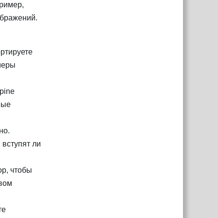
пример,
ображений.
ортируете
меры
pine
вые
но.
 вступят ли
op, чтобы
рвом
те