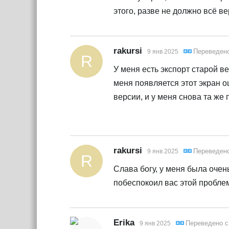
этого, разве не должно всё в
rakursi
Переведен
9 янв 2025
R
У меня есть экспорт старой ве
меня появляется этот экран о
версии, и у меня снова та же
rakursi
Переведен
9 янв 2025
R
Слава богу, у меня была очен
побеспокоил вас этой пробле
Erika
Переведено 
9 янв 2025