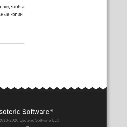
меши, чтобы
вные копии
Ответить
soteric Software
®
2013-2026 Esoteric Software LLC