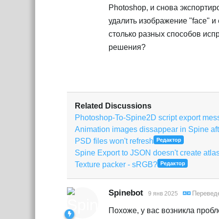
Photoshop, и снова экспортир
удалить изображение "face" и
столько разных способов испр
решения?
Related Discussions
Photoshop-To-Spine2D script export mess
Animation images dissappear in Spine aft
PSD files won't refresh
Редактор
Spine Export to JSON doesn't create atlas
Texture packer - sRGB?
Редактор
Spinebot
Перевед
9 янв 2025
Похоже, у вас возникла пробл