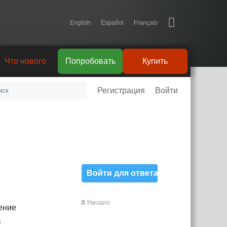
English
Español
Français
Что нового
Попробовать
Купить
Регистрация
Войти
Войти для ответа
Начало
ение
в