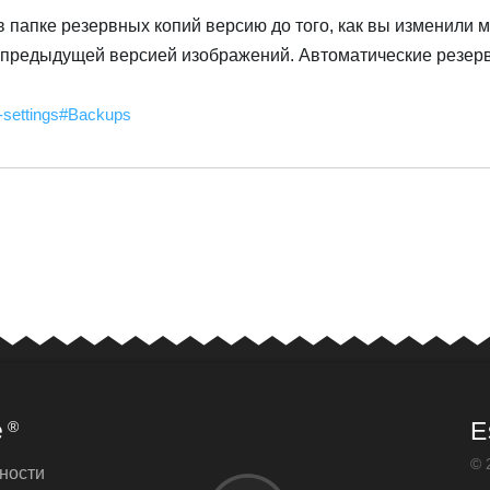
 папке резервных копий версию до того, как вы изменили 
с предыдущей версией изображений. Автоматические резер
e-settings#Backups
e
E
®
© 
ности