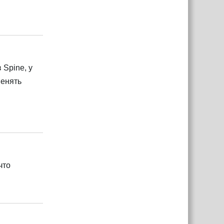
Ответить
 Spine, у
менять
Ответить
что
Ответить