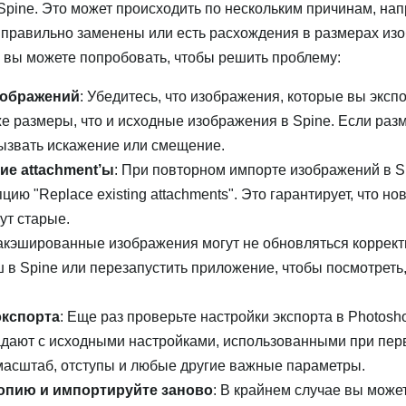
Spine. Это может происходить по нескольким причинам, на
 правильно заменены или есть расхождения в размерах из
е вы можете попробовать, чтобы решить проблему:
зображений
: Убедитесь, что изображения, которые вы эксп
же размеры, что и исходные изображения в Spine. Если раз
вызвать искажение или смещение.
е attachment’ы
: При повторном импорте изображений в S
ию "Replace existing attachments". Это гарантирует, что но
ут старые.
закэшированные изображения могут не обновляться коррект
 в Spine или перезапустить приложение, чтобы посмотреть,
экспорта
: Еще раз проверьте настройки экспорта в Photosh
падают с исходными настройками, использованными при пе
 масштаб, отступы и любые другие важные параметры.
опию и импортируйте заново
: В крайнем случае вы може