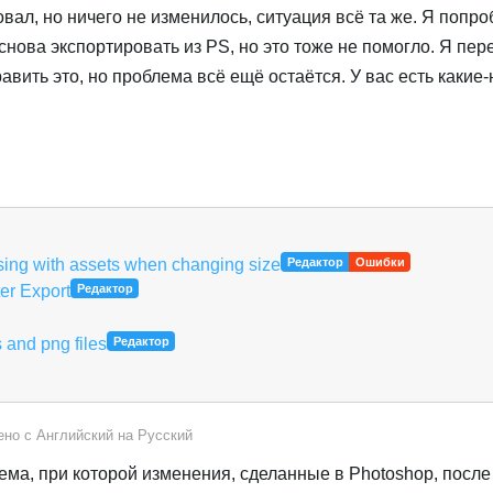
овал, но ничего не изменилось, ситуация всё та же. Я попр
 снова экспортировать из PS, но это тоже не помогло. Я пе
авить это, но проблема всё ещё остаётся. У вас есть какие-
ing with assets when changing size
Редактор
Ошибки
er Export
Редактор
 and png files
Редактор
ено с
Английский
на
Русский
ема, при которой изменения, сделанные в Photoshop, после