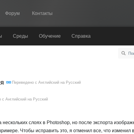
Форум
Контакты
Spine
ы
Среды
Обучение
Справка
Возможности
Примеры
Среды
ия
Переведено с
Английский
на
Русский
Обучение
Справка
о с
Английский
на
Русский
Попробовать
Купить
 нескольких слоях в Photoshop, но после экспорта изображ
примере. Чтобы исправить это, я отменил все, что изменил 