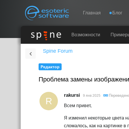
Navigation
Esoteric Software
Главная
Блог
ГЛАВНАЯ
Возможности
Пример
Spine Forum
БЛОГ
Редактор
ФОРУМ
Проблема замены изображен
КОНТАКТЫ
rakursi
Переведен
9 янв 2025
R
Всем привет,
Я изменил некоторые цвета на
сломалось, как на картинке в 