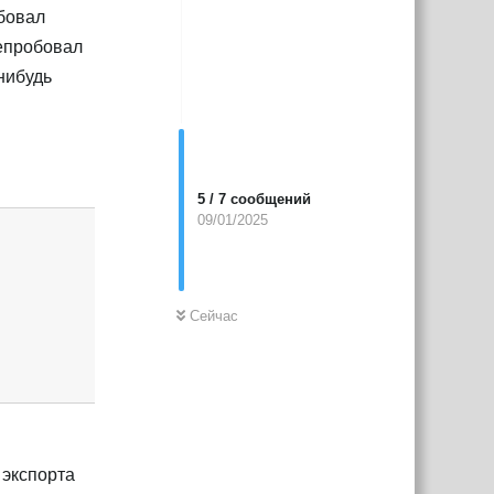
обовал
репробовал
нибудь
Ответить
5
/
7
сообщений
09/01/2025
Сейчас
 экспорта