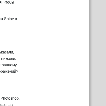
я, чтобы
а Spine в
Ответить
указали,
 пиксели,
 странному
ображений?
Ответить
 Photoshop,
осознав