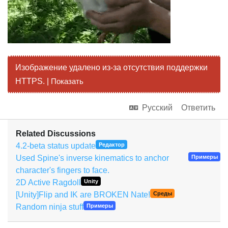
Изображение удалено из-за отсутствия поддержки
HTTPS. |
Показать
Русский
Ответить
Related Discussions
4.2-beta status update
Редактор
Used Spine's inverse kinematics to anchor
Примеры
character's fingers to face.
2D Active Ragdoll
Unity
[Unity]Flip and IK are BROKEN Nate!
Среды
Random ninja stuff
Примеры