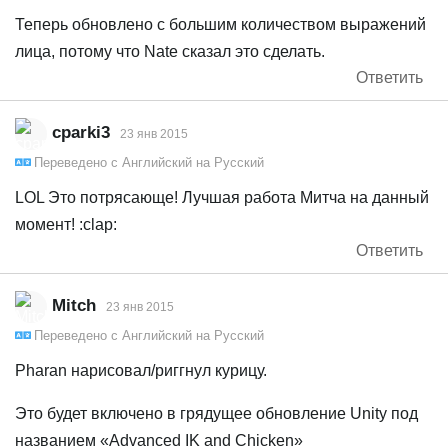
Теперь обновлено с большим количеством выражений
лица, потому что Nate сказал это сделать.
Ответить
cparki3
23 янв 2015
Переведено с
Английский
на
Русский
LOL Это потрясающе! Лучшая работа Митча на данный
момент! :clap:
Ответить
Mitch
23 янв 2015
Переведено с
Английский
на
Русский
Pharan нарисовал/риггнул курицу.
Это будет включено в грядущее обновление Unity под
названием «Advanced IK and Chicken»