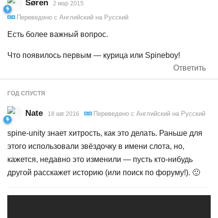
Søren
2 мар 2015
Переведено с
Английский
на
Русский
Есть более важный вопрос.
Что появилось первым — курица или Spineboy!
Ответить
ГОД
СПУСТЯ
Nate
Переведено с
Английский
на
Русский
18 авг 2016
spine-unity знает хитрость, как это делать. Раньше для
этого использовали звёздочку в имени слота, но,
кажется, недавно это изменили — пусть кто-нибудь
другой расскажет историю (или поиск по форуму!). 🙂