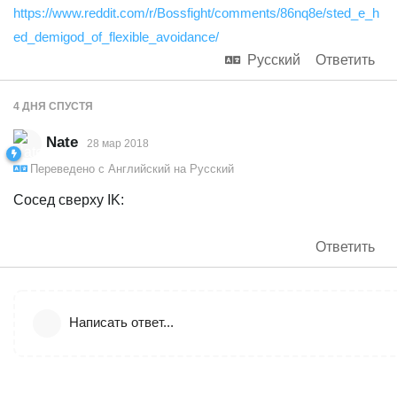
https://www.reddit.com/r/Bossfight/comments/86nq8e/sted_e_h
ed_demigod_of_flexible_avoidance/
Русский
Ответить
4 ДНЯ
СПУСТЯ
Nate
28 мар 2018
Переведено с
Английский
на
Русский
Сосед сверху IK:
Ответить
Написать ответ...