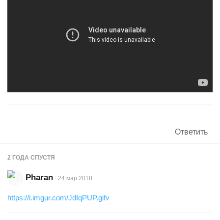
Ответить
2 ГОДА
СПУСТЯ
Pharan
24 мар 2018
https://i.imgur.com/JdIqPUP.gifv