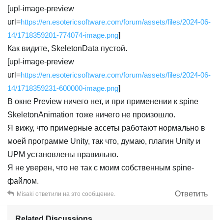
[upl-image-preview
url=
https://en.esotericsoftware.com/forum/assets/files/2024-06-
14/1718359201-774074-image.png
]
Как видите, SkeletonData пустой.
[upl-image-preview
url=
https://en.esotericsoftware.com/forum/assets/files/2024-06-
14/1718359231-600000-image.png
]
В окне Preview ничего нет, и при применении к spine
SkeletonAnimation тоже ничего не произошло.
Я вижу, что примерные ассеты работают нормально в
моей программе Unity, так что, думаю, плагин Unity и
UPM установлены правильно.
Я не уверен, что не так с моим собственным spine-
файлом.
Ответить
Misaki
ответили на это сообщение.
Related Discussions