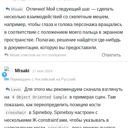
Отлично! Мой следующий шаг — сделать
Misaki
несколько взаимодействий со скелетным мешем,
например, чтобы глаза и голова персонажа вращались
в соответствии с положением моего пальца в экранном
пространстве. Полагаю, решение найдётся где-нибудь
в документации, которую вы предоставили.
Ответить
Misaki
ответили на это сообщение.
Misaki
17 июн 2024
Переведено с
Английский
на
Русский
Для этого мы рекомендуем сначала взглянуть
Levin
на
в примерах сцен. Там
4 Object Oriented Sample
показано, как переопределить позицию кости
в Spineboy. Spineboy настроен с
crosshair
несколькими IK-constraint'ами, чтобы указывать в
направлении кости
, пока проигрывается
crosshair