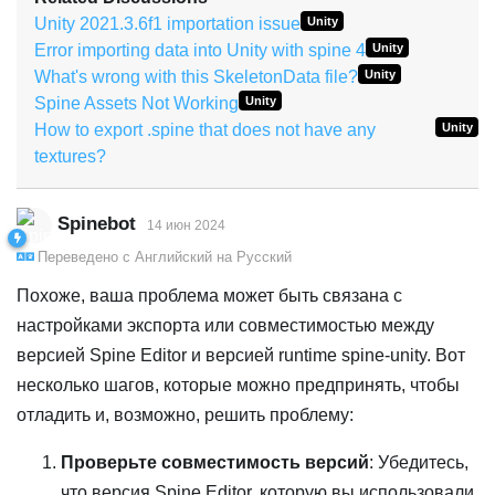
Unity 2021.3.6f1 importation issue
Unity
Error importing data into Unity with spine 4
Unity
What's wrong with this SkeletonData file?
Unity
Spine Assets Not Working
Unity
How to export .spine that does not have any
Unity
textures?
Spinebot
14 июн 2024
Переведено с
Английский
на
Русский
Похоже, ваша проблема может быть связана с
настройками экспорта или совместимостью между
версией Spine Editor и версией runtime spine-unity. Вот
несколько шагов, которые можно предпринять, чтобы
отладить и, возможно, решить проблему:
Проверьте совместимость версий
: Убедитесь,
что версия Spine Editor, которую вы использовали