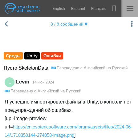
English
Español
Français
Navigation
Esoteric Software
8
/
8
сообщений
Spine
ГЛАВНАЯ
Возможности
БЛОГ
Примеры
Среды
Unity
Ошибки
ФОРУМ
Среды
Пусто SkeletonData
Переведено с
Английский
на
Русский
Обучение
КОНТАКТЫ
Levin
L
14 июн 2024
Справка
Переведено с
Английский
на
Русский
Попробовать
Я успешно импортировал файлы в Unity, в консоли нет
предупреждений об ошибках.
Купить
[upl-image-preview
url=
https://en.esotericsoftware.com/forum/assets/files/2024-06-
14/1718359144-274058-image.png
]