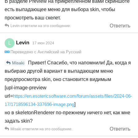
В разделе Preview на прикреплённом вами скриншоте
есть выпадающее меню для выбора skin, чтобы
просмотреть ваш скелет.
Ответить
Levin
ответили на это сообщение.
Levin
L
17 июн 2024
Переведено с
Английский
на
Русский
Привет! Спасибо, что напомнили! Да, когда я
Misaki
выбираю другой вариант в выпадающем меню
предпросмотра skin, оно становится видимым
[upl-image-preview
url=
https://en.esotericsoftware.com/forum/assets/files/2024-06-
17/1718596134-337696-image.png
]
но в skeletonRenderer по-прежнему ничего нет, как мне
задать skin?
Ответить
Misaki
ответили на это сообщение.