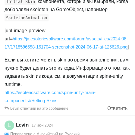
компонента, который вы выбрали, когда
Initial Skin
добавляли skeleton на GameObject, например
.
SkeletonAnimation
[upl-image-preview
url=
https://ja.esotericsoftware.com/forum/assets/files/2024-06-
17/1718596698-161704-screenshot-2024-06-17-at-125626.png
]
Если вы хотите менять skin во время выполнения, вам
нужно будет делать это из кода. Информацию о том, как
задавать skin из кода, см. в документации spine-unity
runtime.
https://esotericsoftware.com/spine-unity-main-
components#Setting-Skins
Ответить
Levin
ответили на это сообщение.
Levin
L
17 июн 2024
Переведено с
Английский
на
Русский