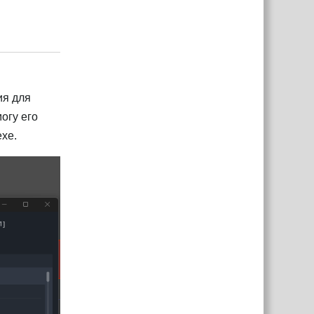
Ответить
ия для
могу его
exe.