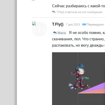
Сейчас разбираюсь с какой-то
T.Fly()
ответили на это сообщение.
T.Fly()
Переведено
7 дек 2023
Я не особо помню, ка
Mario
скачивания, лол. Что странно, 
распаковать, но могу дважды 