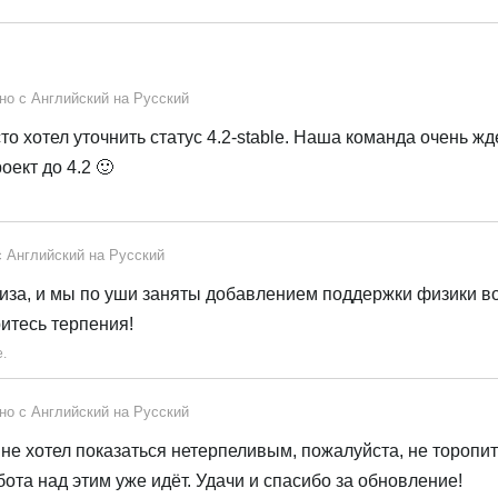
но с
Английский
на
Русский
о хотел уточнить статус 4.2-stable. Наша команда очень жд
ект до 4.2 🙂
с
Английский
на
Русский
иза, и мы по уши заняты добавлением поддержки физики в
итесь терпения!
.
но с
Английский
на
Русский
 не хотел показаться нетерпеливым, пожалуйста, не торопит
бота над этим уже идёт. Удачи и спасибо за обновление!