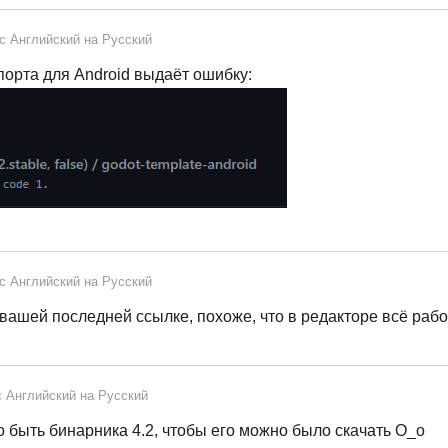
 с
Английский
на
Русский
орта для Android выдаёт ошибку:
 с
Английский
на
Русский
вашей последней ссылке, похоже, что в редакторе всё рабо
с
Английский
на
Русский
 быть бинарника 4.2, чтобы его можно было скачать O_o