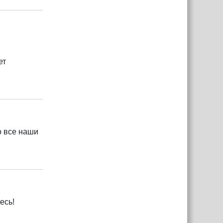
ет
Ответить
о все наши
Ответить
есь!