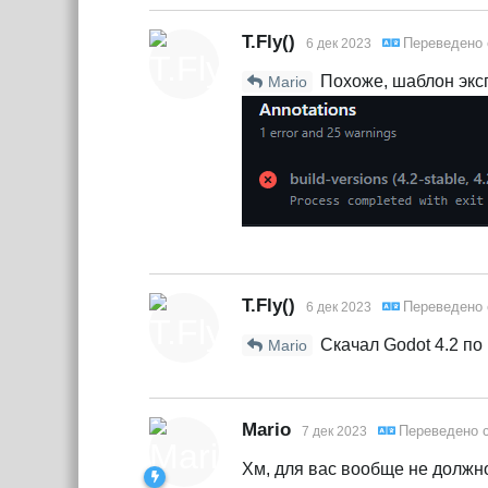
T.Fly()
Переведено
6 дек 2023
Похоже, шаблон эксп
Mario
T.Fly()
Переведено
6 дек 2023
Скачал Godot 4.2 по 
Mario
Mario
Переведено 
7 дек 2023
Хм, для вас вообще не должно