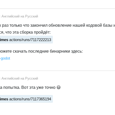
с
Английский
на
Русский
к раз только что закончил обновление нашей кодовой базы 
я, что эта сборка пройдёт:
times
actions/runs/7117222213
сможете скачать последние бинарники здесь:
-godot
с
Английский
на
Русский
а попытка. Вот эта уже точно 😃
times
actions/runs/7117365194