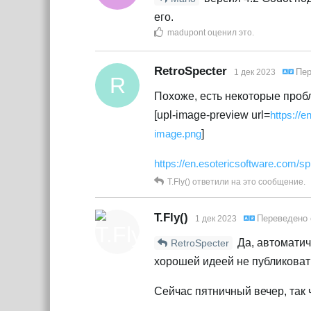
его.
madupont
оценил это
.
RetroSpecter
Пер
1 дек 2023
R
Похоже, есть некоторые пробл
[upl-image-preview url=
https://
image.png
]
https://en.esotericsoftware.com/sp
T.Fly()
ответили на это сообщение.
T.Fly()
Переведено
1 дек 2023
Да, автоматич
RetroSpecter
хорошей идеей не публиковать
Сейчас пятничный вечер, так 