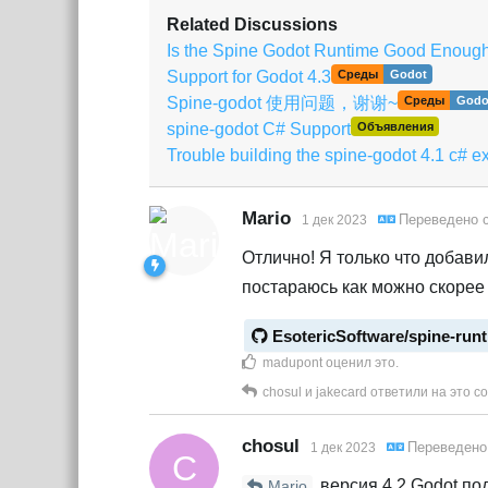
Related Discussions
Is the Spine Godot Runtime Good Enoug
Support for Godot 4.3
Среды
Godot
Spine-godot 使用问题，谢谢~
Среды
Godo
spine-godot C# Support
Объявления
Trouble building the spine-godot 4.1 c# 
Mario
Переведено 
1 дек 2023
Отлично! Я только что добавил
постараюсь как можно скорее
EsotericSoftware/spine-run
madupont
оценил это
.
chosul
и
jakecard
ответили на это с
chosul
Переведено
1 дек 2023
C
версия 4.2 Godot по
Mario