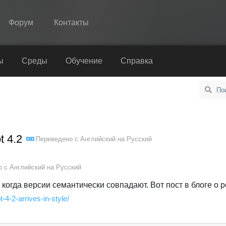
Форум
Контакты
Spine
ы
Среды
Обучение
Справка
Возможности
Примеры
Среды
 4.2
Переведено с
Английский
на
Русский
Обучение
Справка
о с
Английский
на
Русский
Попробовать
, когда версии семантически совпадают. Вот пост в блоге о р
t-4-2-arrives-in-style/
Купить