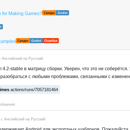
h for Making Games?
Среды
Godot
t
examples
Среды
Godot
Ошибки
с
Английский
на
Русский
 4.2-stable в матрицу сборки. Уверен, что это не соберётся.
 разобраться с любыми проблемами, связанными с изменен
times
actions/runs/7057181464
2
ообщение.
 с
Английский
на
Русский
ддерживает Android для экспортных шаблонов. Пожалуйста,