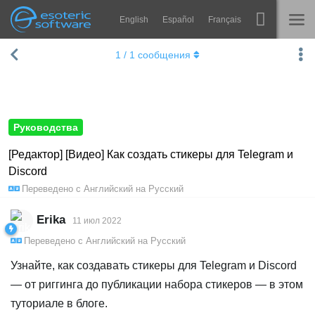
English
Español
Français
Navigation
Esoteric Software
1
/
1
сообщения
Spine
ГЛАВНАЯ
Возможности
БЛОГ
Примеры
Руководства
ФОРУМ
Среды
[Редактор] [Видео] Как создать стикеры для Telegram и
Discord
Обучение
КОНТАКТЫ
Переведено с
Английский
на
Русский
Справка
Erika
11 июл 2022
Попробовать
Переведено с
Английский
на
Русский
Купить
Узнайте, как создавать стикеры для Telegram и Discord
— от риггинга до публикации набора стикеров — в этом
туториале в блоге.