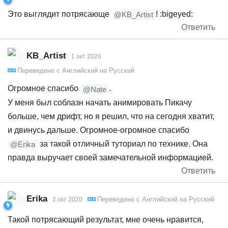
Это выглядит потрясающе
! :bigeyed:
@KB_Artist
Ответить
KB_Artist
1 окт 2020
Переведено с
Английский
на
Русский
Огромное спасибо
.
@Nate
У меня был соблазн начать анимировать Пикачу
больше, чем дрифт, но я решил, что на сегодня хватит,
и двинусь дальше. Огромное-огромное спасибо
за такой отличный туториал по технике. Она
@Erika
правда выручает своей замечательной информацией.
Ответить
Erika
Переведено с
Английский
на
Русский
2 окт 2020
Такой потрясающий результат, мне очень нравится,