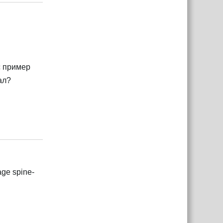
с пример
ал?
Ответить
age spine-