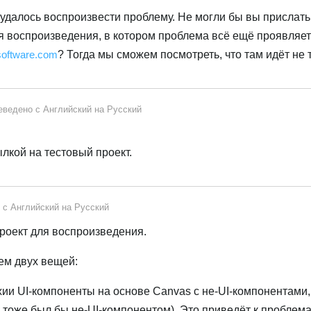
 удалось воспроизвести проблему. Не могли бы вы прислать
я воспроизведения, в котором проблема всё ещё проявляет
software.com
? Тогда мы сможем посмотреть, что там идёт не т
еведено с
Английский
на
Русский
лкой на тестовый проект.
о с
Английский
на
Русский
проект для воспроизведения.
ем двух вещей:
ии UI-компоненты на основе Canvas с не-UI-компонентами,
te тоже был бы не-UI-компонентом). Это приведёт к проблем