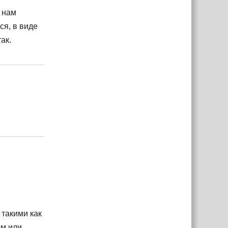
 нам
ся, в виде
ак.
Ответить
Ответить
 такими как
ам или