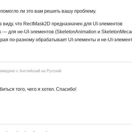
 помогло ли это вам решить вашу проблему.
в виду, что RectMask2D предназначен для UI-элементов
sk — для не-UI-элементов (SkeletonAnimation и SkeletonMeca
орая по-разному обрабатывает UI-элементы и не-UI-элемент
еведено с
Английский
на
Русский
иться того, чего я хотел. Спасибо!