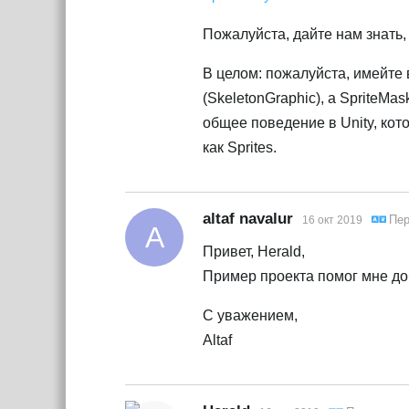
Пожалуйста, дайте нам знать,
В целом: пожалуйста, имейте 
(SkeletonGraphic), а SpriteMa
общее поведение в Unity, кот
как Sprites.
altaf navalur
Пер
16 окт 2019
A
Привет, Herald,
Пример проекта помог мне доб
С уважением,
Altaf