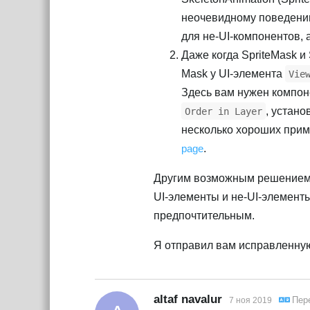
неочевидному поведению
для не-UI-компонентов, 
Даже когда SpriteMask и
Mask у UI-элемента
Vie
Здесь вам нужен компоне
, устано
Order in Layer
несколько хороших прим
page
.
Другим возможным решением 
UI-элементы и не-UI-элемент
предпочтительным.
Я отправил вам исправленную
altaf navalur
Пер
7 ноя 2019