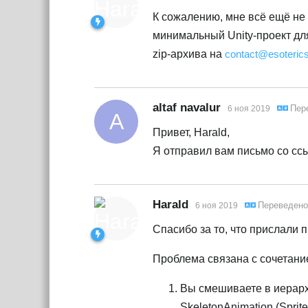
К сожалению, мне всё ещё не
минимальный Unity-проект дл
zip-архива на
contact@esoteric
altaf navalur
Пер
6 ноя 2019
A
Привет, Harald,
Я отправил вам письмо со ссы
Harald
Переведен
6 ноя 2019
Спасибо за то, что прислали 
Проблема связана с сочетани
Вы смешиваете в иерарх
SkeletonAnimation (Spri