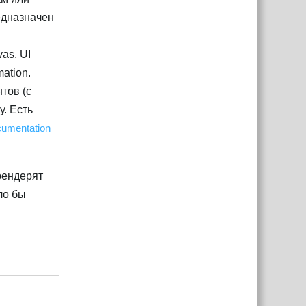
едназначен
as, UI
ation.
тов (с
у. Есть
cumentation
рендерят
ло бы
Ответить