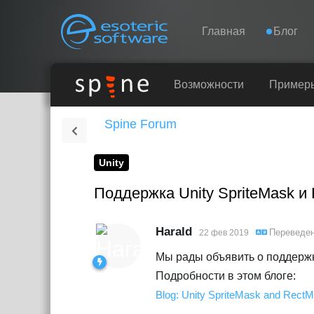
Navigation
Esoteric Software
Главная
Блог
ГЛАВНАЯ
Возможности
Пример
Spine Forum
БЛОГ
Unity
ФОРУМ
Поддержка Unity SpriteMask и
КОНТАКТЫ
Harald
Переведе
22 фев 2019
Мы рады объявить о поддержк
Подробности в этом блоге:
Blog: Unity SpriteMask and Rect