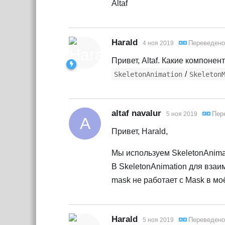
Altaf
Harald
Переведен
4 ноя 2019
Привет, Altaf. Какие компонен
/
SkeletonAnimation
Skeleton
altaf navalur
Пер
5 ноя 2019
A
Привет, Harald,
Мы используем SkeletonAnima
В SkeletonAnimation для взаим
mask не работает с Mask в моё
Harald
Переведен
5 ноя 2019