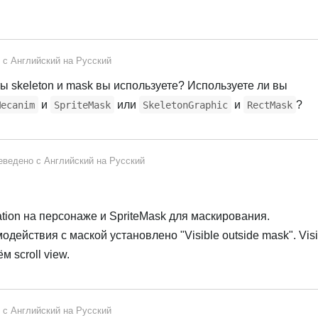
о с
Английский
на
Русский
ты skeleton и mask вы используете? Используете ли вы
и
или
и
?
Mecanim
SpriteMask
SkeletonGraphic
RectMask
еведено с
Английский
на
Русский
tion на персонаже и SpriteMask для маскирования.
одействия с маской установлено "Visible outside mask". Visi
м scroll view.
о с
Английский
на
Русский