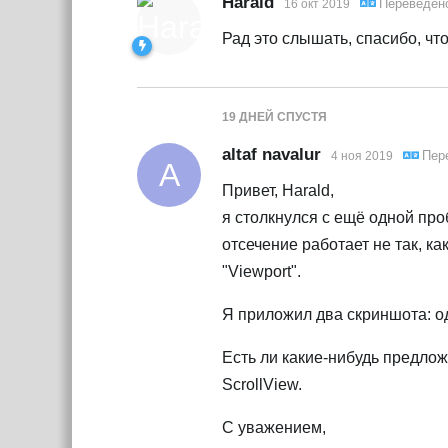
Harald
Переведен
16 окт 2019
Рад это слышать, спасибо, чт
19 ДНЕЙ
СПУСТЯ
altaf navalur
Пер
4 ноя 2019
A
Привет, Harald,
я столкнулся с ещё одной про
отсечение работает не так, к
"Viewport".
Я приложил два скриншота: од
Есть ли какие-нибудь предлож
ScrollView.
С уважением,