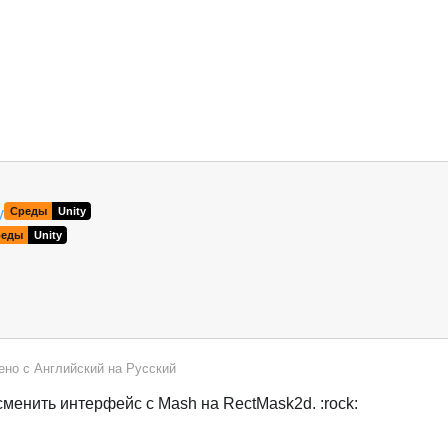
y
Среды
Unity
реды
Unity
ено с
Английский
на
Русский
менить интерфейс с Mash на RectMask2d. :rock: