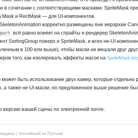
 в сочетании с соответствующими масками: SpriteMask пр
а Mask и RectMask — для UI-компонентов.
 SkeletonAnimation корректно размещены вне иерархии Canv
всё равно влияет на спрайты и рендерер SkeletonAnim
wport
нт SortingGroup поверх и SpriteMask, и всех не-UI-компонен
вленным в 100 или выше), чтобы маски не мешали друг друг
еров того, как изолировать эффекты масок на
SpriteMask do
может быть использование двух камер, которые отдельно 
ы, а также не-UI-маски, но предложенное выше решение бы
 версию вашей сцены по электронной почте.
еведено с
Английский
на
Русский