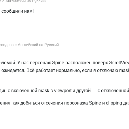
о с
Английский
на
Русский
о сообщили нам!
еведено с
Английский
на
Русский
блемой. У нас персонаж Spine расположен поверх ScrollVie
ак ожидается. Всё работает нормально, если я отключаю mas
ин с включённой mask в viewport и другой — с отключённой
ения, как добиться отсечения персонажа Spine и clipping дл