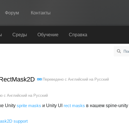
Форум
Контакты
Spine
ы
Среды
Обучение
Справка
Возможности
Примеры
Среды
 RectMask2D
Переведено с
Английский
на
Русский
Обучение
Справка
но с
Английский
на
Русский
Попробовать
е Unity
sprite masks
и Unity UI
rect masks
в нашем spine-unity 
Купить
Mask2D support