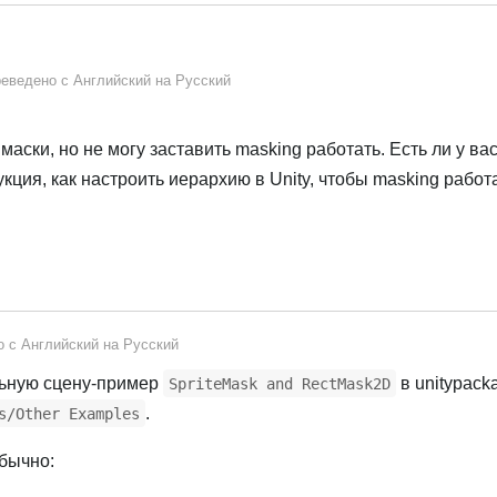
еведено с
Английский
на
Русский
аски, но не могу заставить masking работать. Есть ли у ва
кция, как настроить иерархию в Unity, чтобы masking работ
о с
Английский
на
Русский
льную сцену-пример
в unitypack
SpriteMask and RectMask2D
.
s/Other Examples
обычно: