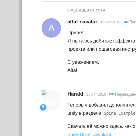
8 МЕСЯЦЕВ
СПУСТЯ
altaf navalur
Пер
15 окт 2019
A
Привет,
Я пытаюсь добиться эффекта м
проекта или пошаговая инстру
С уважением,
Altaf
Harald
Переведен
15 окт 2019
Теперь я добавил дополните
unity в разделе
Spine Example
Скачать её можно здесь, как 
Spine Unity Download