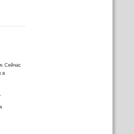
Ответить
w. Сейчас
k в
.
я