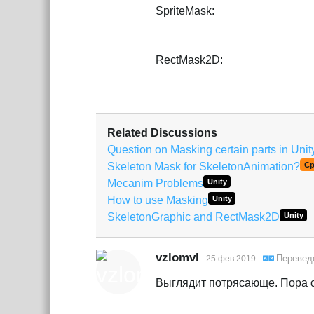
SpriteMask:
RectMask2D:
Related Discussions
Question on Masking certain parts in Unit
Skeleton Mask for SkeletonAnimation?
С
Mecanim Problems
Unity
How to use Masking
Unity
SkeletonGraphic and RectMask2D
Unity
vzlomvl
Перевед
25 фев 2019
Выглядит потрясающе. Пора с