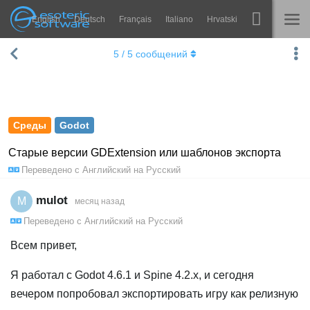
English
Deutsch
Français
Italiano
Hrvatski
Navigation
Esoteric Software
5
/
5
сообщений
Spine
ГЛАВНАЯ
Возможности
БЛОГ
Примеры
Среды
Godot
ФОРУМ
Среды
Старые версии GDExtension или шаблонов экспорта
Переведено с
Английский
на
Русский
Обучение
КОНТАКТЫ
Справка
mulot
M
месяц назад
Переведено с
Английский
на
Русский
Попробовать
Всем привет,
Купить
Я работал с Godot 4.6.1 и Spine 4.2.x, и сегодня
вечером попробовал экспортировать игру как релизную