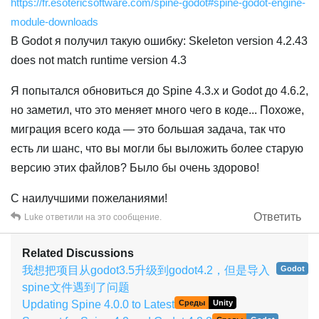
https://fr.esotericsoftware.com/spine-godot#spine-godot-engine-
module-downloads
В Godot я получил такую ошибку: Skeleton version 4.2.43
does not match runtime version 4.3
Я попытался обновиться до Spine 4.3.x и Godot до 4.6.2,
но заметил, что это меняет много чего в коде... Похоже,
миграция всего кода — это большая задача, так что
есть ли шанс, что вы могли бы выложить более старую
версию этих файлов? Было бы очень здорово!
С наилучшими пожеланиями!
Ответить
Luke
ответили на это сообщение.
Related Discussions
我想把项目从godot3.5升级到godot4.2，但是导入
Godot
spine文件遇到了问题
Updating Spine 4.0.0 to Latest
Среды
Unity