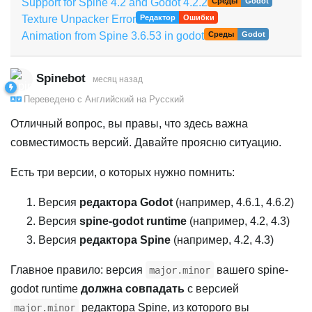
Support for Spine 4.2 and Godot 4.2.2
Среды
Godot
Texture Unpacker Error
Редактор
Ошибки
Animation from Spine 3.6.53 in godot
Среды
Godot
Spinebot
месяц назад
Переведено с
Английский
на
Русский
Отличный вопрос, вы правы, что здесь важна
совместимость версий. Давайте проясню ситуацию.
Есть три версии, о которых нужно помнить:
Версия
редактора Godot
(например, 4.6.1, 4.6.2)
Версия
spine-godot runtime
(например, 4.2, 4.3)
Версия
редактора Spine
(например, 4.2, 4.3)
Главное правило: версия
вашего spine-
major.minor
godot runtime
должна совпадать
с версией
редактора Spine, из которого вы
major.minor