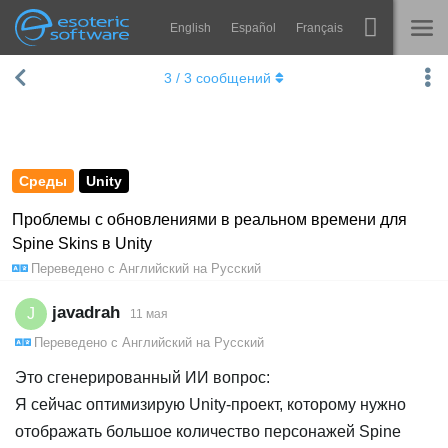
English
Español
Français
Navigation
Esoteric Software
3
/
3
сообщений
Spine
ГЛАВНАЯ
Возможности
БЛОГ
Примеры
Среды
Unity
ФОРУМ
Среды
Проблемы с обновлениями в реальном времени для
Spine Skins в Unity
Обучение
КОНТАКТЫ
Переведено с
Английский
на
Русский
Справка
javadrah
J
11 мая
Попробовать
Переведено с
Английский
на
Русский
Купить
Это сгенерированный ИИ вопрос:
Я сейчас оптимизирую Unity-проект, которому нужно
отображать большое количество персонажей Spine