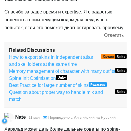
Спасибо за ваше время и expertise. Я с радостью
поделюсь своим текущим кодом для неудачных
попыток, если это поможет диагностировать проблему.
Ответить
Related Discussions
How to export skins in independent atlas
Среды
Unity
and skel folders at the same time
Memory management of character with many outfits
Unity
Spine Init Optimization
Unity
Best Practice for large number of skins
Редактор
Question about proper way to handle mix and
Unity
match
Nate
Переведено с
Английский
на
Русский
11 мая
Харальд может дать более дельные советы по spine-