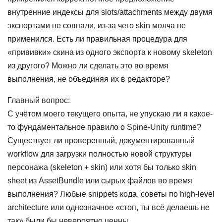
внутренние индексы для slots/attachments между двумя
экспортами не совпали, из-за чего skin молча не
применился. Есть ли правильная процедура для
«прививки» скина из одного экспорта к новому skeleton
из другого? Можно ли сделать это во время
выполнения, не объединяя их в редакторе?
Главный вопрос:
С учётом моего текущего опыта, не упускаю ли я какое-
то фундаментальное правило о Spine-Unity runtime?
Существует ли проверенный, документированный
workflow для загрузки полностью новой структуры
персонажа (skeleton + skin) или хотя бы только skin
sheet из AssetBundle или сырых файлов во время
выполнения? Любые snippets кода, советы по high-level
architecture или однозначное «стоп, ты всё делаешь не
так» были бы невероятно ценны.