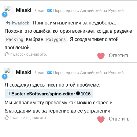
Misaki
Переведено с
Английский
на
Русский
8 мая
Приносим извинения за неудобства.
hwadock
Похоже, это ошибка, которая возникает, когда в разделе
выбран
. Я создам тикет с этой
Packing
Polygons
проблемой.
hwadock
оценил это
.
Ответить
Misaki
Переведено с
Английский
на
Русский
8 мая
Я создал(а) здесь тикет по этой проблеме:
EsotericSoftware/spine-editor
1016
Мы исправим эту проблему как можно скорее и
благодарим вас за терпение до её устранения.
hwadock
оценил это
.
Ответить