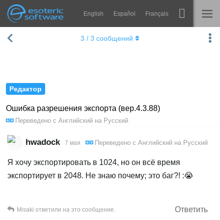
English
Español
Français
Navigation
Esoteric Software
3
/
3
сообщений
Spine
ГЛАВНАЯ
Возможности
БЛОГ
Примеры
Редактор
ФОРУМ
Среды
Ошибка разрешения экспорта (вер.4.3.88)
Переведено с
Английский
на
Русский
Обучение
КОНТАКТЫ
Справка
hwadock
Переведено с
Английский
на
Русский
7 мая
Попробовать
Я хочу экспортировать в 1024, но он всё время
экспортирует в 2048. Не знаю почему; это баг?! :😭
Купить
Ответить
Misaki
ответили на это сообщение.