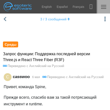
English
Español
Français
Navigation
Esoteric Software
3
/
3
сообщений
Spine
ГЛАВНАЯ
Возможности
БЛОГ
Примеры
Среды
ФОРУМ
Среды
Запрос функции: Поддержка последней версии
Three.js и React Three Fiber (R3F)
Обучение
КОНТАКТЫ
Переведено с
Английский
на
Русский
Справка
casswoo
C
Переведено с
Английский
на
Русский
6 мая
Попробовать
Привет, команда Spine,
Купить
Прежде всего, спасибо вам за такой потрясающий
инструмент и runtime.