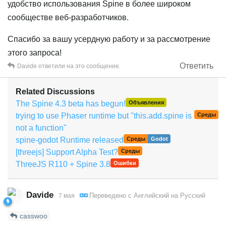
удобство использования Spine в более широком
сообществе веб-разработчиков.
Спасибо за вашу усердную работу и за рассмотрение
этого запроса!
Ответить
Davide
ответили на это сообщение.
Related Discussions
The Spine 4.3 beta has begun!
Объявления
trying to use Phaser runtime but "this.add.spine is
Среды
not a function"
spine-godot Runtime released
Среды
Godot
[threejs] Support Alpha Test?
Среды
ThreeJS R110 + Spine 3.8
Ошибки
Davide
Переведено с
Английский
на
Русский
7 мая
casswoo